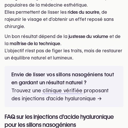
la bouche et redonner un air reposé.
populaires de la médecine esthétique.
Pommettes
Elles permettent de lisser les
rides du sourire
, de
Filler → Filler volumateur.
rajeunir le visage et d’obtenir un effet reposé sans
Objectif → Restaurer le volume du milieu du visage
chirurgie.
pour réduire la tension sur les sillons nasogéniens.
Un bon résultat dépend de la
justesse du volume
et de
Menton
la
maîtrise de la technique
.
Filler → Filler structurant.
L’objectif n’est pas de figer les traits, mais de restaurer
Objectif → Soutenir la ligne inférieure du visage et
un équilibre naturel et lumineux.
équilibrer le profil.
Envie de lisser vos sillons nasogéniens tout
en gardant un résultat naturel ?
Trouvez une
clinique vérifiée
proposant
des injections d’acide hyaluronique →
FAQ sur les injections d’acide hyaluronique
pour les sillons nasogéniens