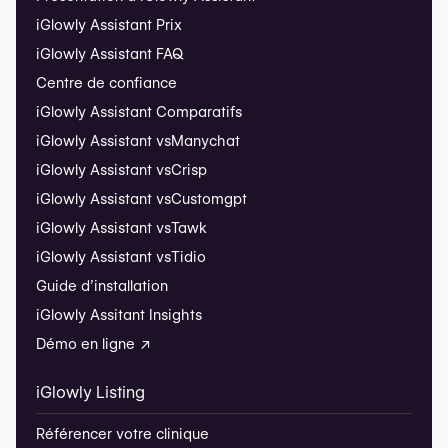
iGlowly Assistant Prix
iGlowly Assistant FAQ
Centre de confiance
iGlowly Assistant Comparatifs
iGlowly Assistant vs
Manychat
iGlowly Assistant vs
Crisp
iGlowly Assistant vs
Customgpt
iGlowly Assistant vs
Tawk
iGlowly Assistant vs
Tidio
Guide d’installation
iGlowly Assitant Insights
Démo en ligne ↗
iGlowly Listing
Référencer votre clinique