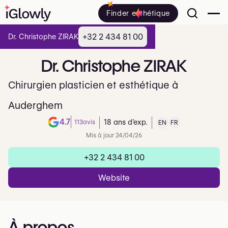
Finder esthétique
+32 2 434 81 00
Dr. Christophe ZIRAK
Dr.
Christophe
ZIRAK
Chirurgien plasticien et esthétique à
Auderghem
4.7
113
avis
18 ans d’exp.
EN
FR
Note de 4.7 sur 5 sur Google
Mis à jour 24/04/26
+32 2 434 81 00
Website
À propos