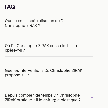
FAQ
Quelle est la spécialisation de Dr.
+
Christophe ZIRAK ?
Où Dr. Christophe ZIRAK consulte-t-il ou
+
opère-t-il ?
INAMI/RIZIV:
189404-37-210
Quelles interventions Dr. Christophe ZIRAK
+
propose-t-il ?
Depuis combien de temps Dr. Christophe
+
ZIRAK pratique-t-il la chirurgie plastique ?
Vaginoplastie (chirurgie d’affirmation de genre)
Lipofilling du visage