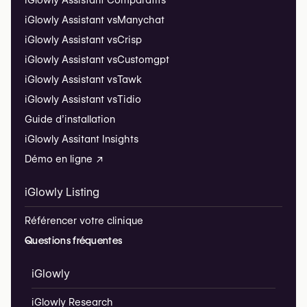
iGlowly Assistant Comparatifs
iGlowly Assistant vs
Manychat
iGlowly Assistant vs
Crisp
iGlowly Assistant vs
Customgpt
iGlowly Assistant vs
Tawk
iGlowly Assistant vs
Tidio
Guide d’installation
iGlowly Assitant Insights
Démo en ligne ↗
iGlowly Listing
Référencer votre clinique
Questions fréquentes
iGlowly
iGlowly Research