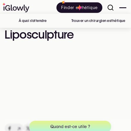
Finder esthétique
À quoi s’attendre
Trouver un chirurgien esthétique
en 
Liposculpture
Quand est-ce utile ?
↗
↗
↗
↗