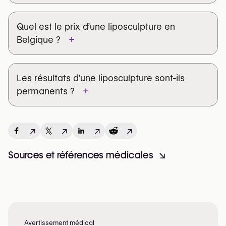
Quel est le prix d’une liposculpture en
+
Belgique ?
Les résultats d’une liposculpture sont-ils
+
permanents ?
complexité de l’intervention
ajout d’un transfert de graisse
↗
↗
↗
↗
expérience du chirurgien
Sources et références médicales
↘
liposuccion traditionnelle
Avertissement médical