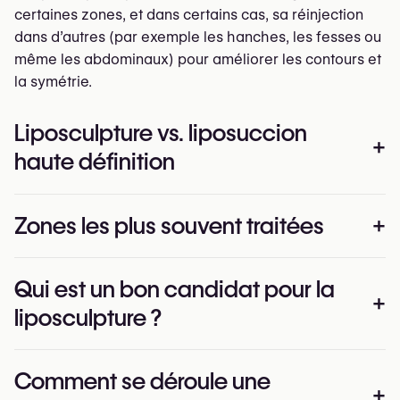
certaines zones, et dans certains cas, sa réinjection
dans d’autres (par exemple les hanches, les fesses ou
même les abdominaux) pour améliorer les contours et
la symétrie.
Liposculpture vs. liposuccion
+
haute définition
Les termes
liposculpture
et
liposuccion haute définition
Zones les plus souvent traitées
+
(aussi appelée "HD lipo", “4D lipo”) sont parfois utilisés
de manière interchangeable, mais ils ne sont pas
La liposculpture est idéale pour sculpter les zones où
exactement équivalents.
Qui est un bon candidat pour la
la forme est plus importante que la taille. Il peut s’agir
La liposculpture vise un remodelage subtil et une mise
+
liposculpture ?
de :
en forme délicate, tandis que la liposuccion haute
définition a pour objectif spécifique de faire ressortir
Abdomen et taille (pour créer des courbes ou une
Les meilleurs candidats pour la liposculpture sont ceux
la définition musculaire — comme des abdominaux
silhouette “snatched”)
Comment se déroule une
qui :
visibles ou des pectoraux définis.
+
Flancs et bas du dos