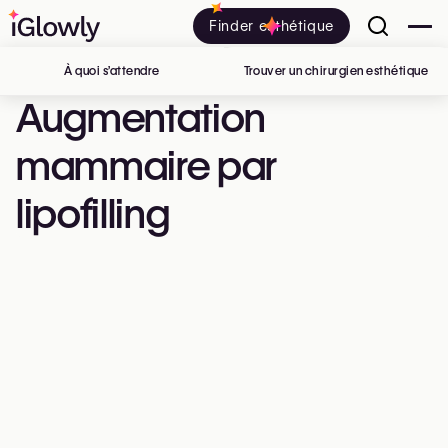
Finder esthétique
À quoi s’attendre
Trouver un chirurgien esthétique
en 
Augmentation
mammaire par
lipofilling