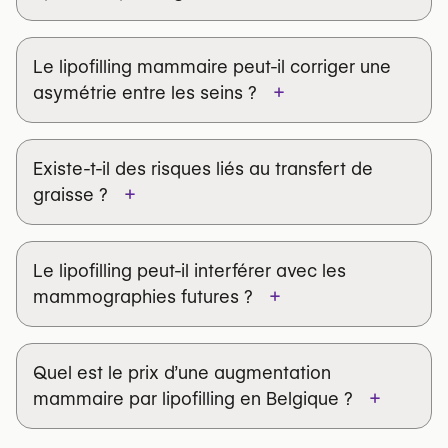
prenez rendez-vous avec des chirurgiens
esthétiques proposant l’augmentation
Le lipofilling mammaire peut-il corriger une
mammaire par lipofilling.
+
asymétrie entre les seins ?
Commencez votre recherche de
chirurgien dès maintenant
→
Existe-t-il des risques liés au transfert de
+
graisse ?
Le lipofilling peut-il interférer avec les
+
mammographies futures ?
résorption partielle de la graisse injectée
formation de petits kystes
Quel est le prix d’une augmentation
nécrose graisseuse
légères calcifications
+
mammaire par lipofilling en Belgique ?