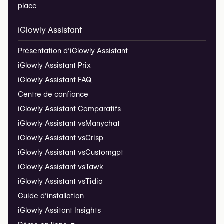
place
iGlowly Assistant
Présentation d’iGlowly Assistant
iGlowly Assistant Prix
iGlowly Assistant FAQ
Centre de confiance
iGlowly Assistant Comparatifs
iGlowly Assistant vs
Manychat
iGlowly Assistant vs
Crisp
iGlowly Assistant vs
Customgpt
iGlowly Assistant vs
Tawk
iGlowly Assistant vs
Tidio
Guide d’installation
iGlowly Assitant Insights