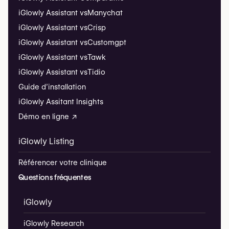
iGlowly Assistant vs
Manychat
iGlowly Assistant vs
Crisp
iGlowly Assistant vs
Customgpt
iGlowly Assistant vs
Tawk
iGlowly Assistant vs
Tidio
Guide d’installation
iGlowly Assitant Insights
Démo en ligne ↗
iGlowly Listing
Référencer votre clinique
Questions fréquentes
iGlowly
iGlowly Research