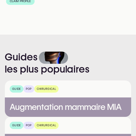
CLAIM PROFILE
Guides
les
plus
populaires
GUIDE
POP
CHIRURGICAL
Augmentation mammaire MIA
GUIDE
POP
CHIRURGICAL