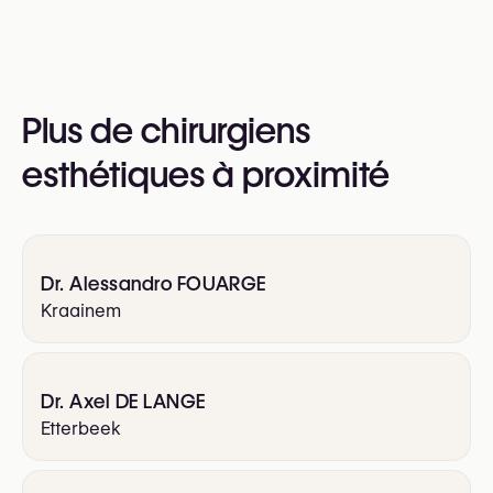
Oui :
Royal Belgian Society for Plastic Surgery
(RBSPS)
VBS-GBS (Verbond der Belgische Specialisten /
Plus de chirurgiens
Groupement Belge des Spécialistes)
esthétiques à proximité
Dr. Alessandro FOUARGE
Kraainem
Dr. Axel DE LANGE
Etterbeek