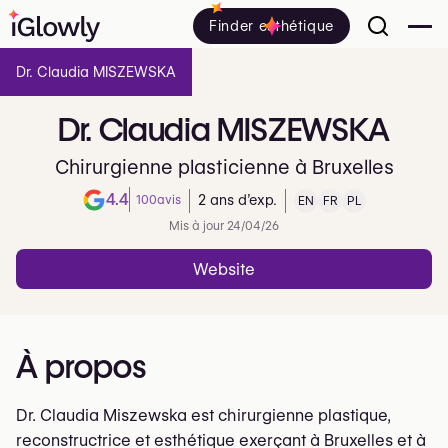
Finder esthétique
Dr. Claudia MISZEWSKA
Dr.
Claudia
MISZEWSKA
Chirurgienne plasticienne à Bruxelles
4.4
100
avis
2 ans d’exp.
EN
FR
PL
Note de 4.4 sur 5 sur Google
Mis à jour 24/04/26
Website
À propos
Dr. Claudia Miszewska est chirurgienne plastique,
reconstructrice et esthétique exerçant à Bruxelles et à