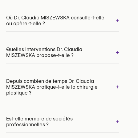
Où Dr. Claudia MISZEWSKA consulte-t-elle
+
ou opère-t-elle ?
INAMI/RIZIV:
174649-48-210
Quelles interventions Dr. Claudia
+
MISZEWSKA propose-t-elle ?
Depuis combien de temps Dr. Claudia
+
MISZEWSKA pratique-t-elle la chirurgie
Augmentation mammaire par par implants
plastique ?
Réduction mammaire
Lifting mammaire (mastopexie)
Reconstruction mammaire
Augmentation mammaire par lipofilling
Est-elle membre de sociétés
+
professionnelles ?