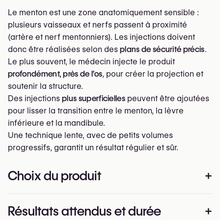
Le menton est une zone anatomiquement sensible :
plusieurs vaisseaux et nerfs passent à proximité
(artère et nerf mentonniers). Les injections doivent
donc être réalisées selon des
plans de sécurité précis
.
Le plus souvent, le médecin injecte le produit
profondément, près de l’os
, pour créer la projection et
soutenir la structure.
Des injections
plus superficielles
peuvent être ajoutées
pour lisser la transition entre le menton, la lèvre
inférieure et la mandibule.
Une technique lente, avec de petits volumes
progressifs, garantit un résultat régulier et sûr.
Choix du produit
+
Pour le menton, on privilégie des fillers volumateurs
Résultats attendus et durée
+
capables de maintenir la forme et la projection :