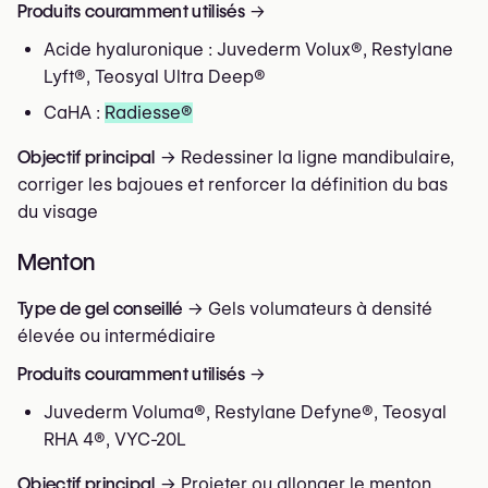
nécessite des produits à effet immédiat et prévisible.
Produits couramment utilisés
→
Des
nodules
inflammatoires
Contrôle après 2 à 3 semaines
pour ajustement
Le choix dépendra de l'anatomie du patient, de la
Acide hyaluronique : Juvederm Volux®, Restylane
Une
asymétrie temporaire
éventuel
qualité de la peau, et du type de correction souhaité
Lyft®, Teosyal Ultra Deep®
(projection, allongement ou équilibrage du profil).
Pour éviter ces risques, il est essentiel de choisir un
CaHA :
Radiesse®
En pratique, on utilise généralement
entre 4 et 7
médecin expérimenté
, de procéder à une injection
seringues
, selon la morphologie du patient et le
Objectif principal
→ Redessiner la ligne mandibulaire,
lente et contrôlée
, et de respecter un
suivi médical
dans
résultat souhaité.
corriger les bajoues et renforcer la définition du bas
les jours qui suivent.
du visage
Menton
Type de gel conseillé
→ Gels volumateurs à densité
élevée ou intermédiaire
Produits couramment utilisés
→
Juvederm Voluma®, Restylane Defyne®, Teosyal
RHA 4®, VYC-20L
Objectif principal
→ Projeter ou allonger le menton,