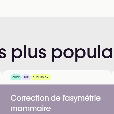
s
plus
popula
GUIDE
POP
CHIRURGICAL
Correction de l’asymétrie
mammaire