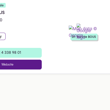
ale
OUS
40
y
Dr. Aurélie BOUS
 4 338 98 01
Website