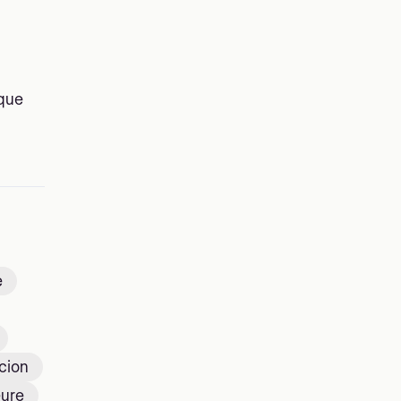
ique
e
cion
eure