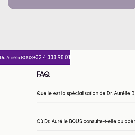
+32 4 338 98 01
Dr. Aurélie BOUS
FAQ
Quelle est la spécialisation de Dr. Aurélie 
INAMI/RIZIV:
168134-64-210
Où Dr. Aurélie BOUS consulte-t-elle ou opèr