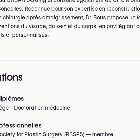
e du CHBAH Seraing et consulte également au CHC Mont
k Boncelles. Reconnue pour son expertise en reconstructi
 chirurgie après amaigrissement, Dr. Bous propose un l
ventions du visage, du sein et du corps, en privilégiant 
ls et personnalisés.
ations
diplômes
iège – Doctorat en médecine
rofessionnelles
ociety for Plastic Surgery (RBSPS)
— membre