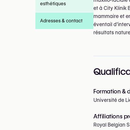
maxillo‑facial
esthétiques
et à City Klini
mammaire et en
Adresses & contact
éventail d’inter
résultats nature
Qualific
Formation & 
Université de L
Affiliations p
Royal Belgian S