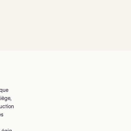
ique
Liège,
ruction
es