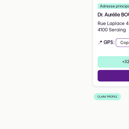
Adresse princip
Dr. Aurélie B
Rue Laplace 
4100 Seraing
📍 GPS:
Cop
+32
CLAIM PROFILE