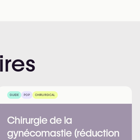
ires
GUIDE
POP
CHIRURGICAL
Chirurgie de la
gynécomastie (réduction