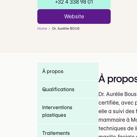
+32 4 338 98 01
Website
Home
Dr. Aurélie BOUS
À propos
À propo
Qualifications
Dr. Aurélie Bous
certifiée, avec 
Interventions
elle a suivi de
plastiques
mammaire à Mont
techniques de li
Traitements