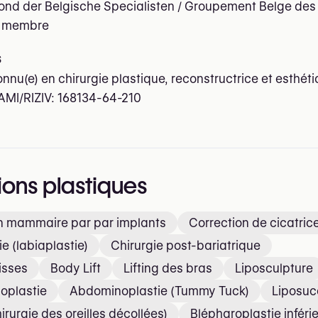
nd der Belgische Specialisten / Groupement Belge des
 membre
s
onnu(e) en chirurgie plastique, reconstructrice et esthét
AMI/RIZIV:
168134-64-210
ions plastiques
 mammaire par par implants
Correction de cicatric
 (labiaplastie)
Chirurgie post-bariatrique
isses
Body Lift
Lifting des bras
Liposculpture
oplastie
Abdominoplastie (Tummy Tuck)
Liposuc
irurgie des oreilles décollées)
Blépharoplastie inféri