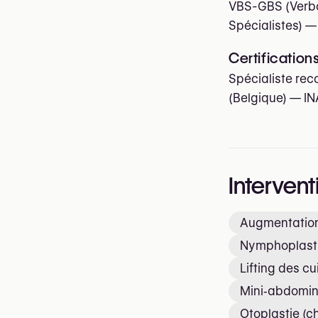
VBS-GBS (Verbo
Spécialistes)
—
Certification
Spécialiste rec
(Belgique) — IN
Intervent
Augmentation
Nymphoplastie
Lifting des cu
Mini‑abdomin
Otoplastie (ch