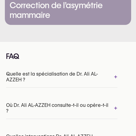
Correction de l’asymétrie
mammaire
FAQ
Quelle est la spécialisation de Dr. Ali AL-
+
AZZEH ?
Où Dr. Ali AL-AZZEH consulte-t-il ou opère-t-il
+
?
INAMI/RIZIV:
168499-87-210