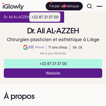
Finder esthétique
+32 87 21 37 00
Dr. Ali AL-AZZEH
Dr.
Ali
AL-AZZEH
Chirurgien plasticien et esthétique à Liège
3.9
90
avis
11 ans d’exp.
EN
DE
Note de 3.9 sur 5 sur Google
Mis à jour 24/04/26
+32 87 21 37 00
Website
À propos