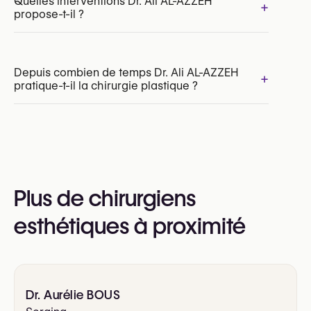
Quelles interventions Dr. Ali AL-AZZEH
+
propose-t-il ?
Depuis combien de temps Dr. Ali AL-AZZEH
+
pratique-t-il la chirurgie plastique ?
Liposuccion
Abdominoplastie (Tummy Tuck)
Body Lift
Lifting des bras
Lifting des cuisses
Plus de chirurgiens
esthétiques à proximité
Dr. Aurélie BOUS