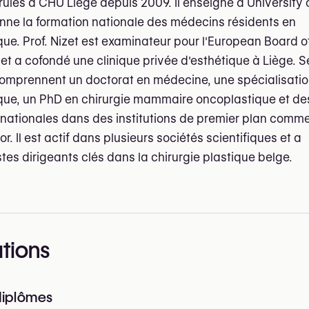
brûlés à CHU Liège depuis 2009. Il enseigne à University 
nne la formation nationale des médecins résidents en
ique. Prof. Nizet est examinateur pour l'European Board o
 et a cofondé une clinique privée d'esthétique à Liège. S
comprennent un doctorat en médecine, une spécialisatio
ique, un PhD en chirurgie mammaire oncoplastique et de
rnationales dans des institutions de premier plan comm
r. Il est actif dans plusieurs sociétés scientifiques et a
es dirigeants clés dans la chirurgie plastique belge.
ations
diplômes