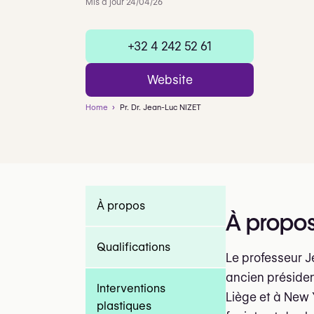
Mis à jour 24/04/26
+32 4 242 52 61
Website
Home
Pr. Dr. Jean-Luc NIZET
À propos
À propo
Qualifications
Le professeur J
ancien présiden
Interventions
Liège et à New Y
plastiques