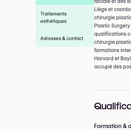
faciale et des 
Liège et coordo
Traitements
chirurgie plast
esthétiques
Plastic Surgery
qualifications 
Adresses & contact
chirurgie plast
formations inte
Harvard et Baylo
occupé des post
Qualific
Formation & 