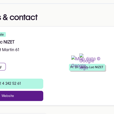
 & contact
ale
uc NIZET
 Martin 61
y
Pr. Dr. Jean-Luc NIZET
 4 242 52 61
Website