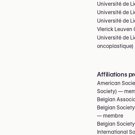
Université de 
Université de L
Université de L
Vlerick Leuven 
Université de L
oncoplastique)
Affiliations p
American Societ
Society)
— mem
Belgian Associa
Belgian Society
— membre
Belgian Society
International So