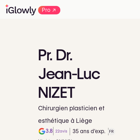
→
Pro
Pr.
Dr.
Jean-Luc
NIZET
Chirurgien plasticien et
esthétique à Liège
3.8
35 ans d’exp.
22
avis
FR
Note de 3.8 sur 5 sur Google