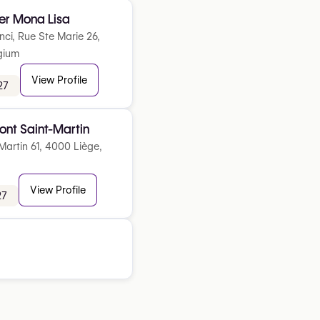
er Mona Lisa
ci, Rue Ste Marie 26,
gium
View Profile
27
ont Saint-Martin
artin 61, 4000 Liège,
View Profile
27