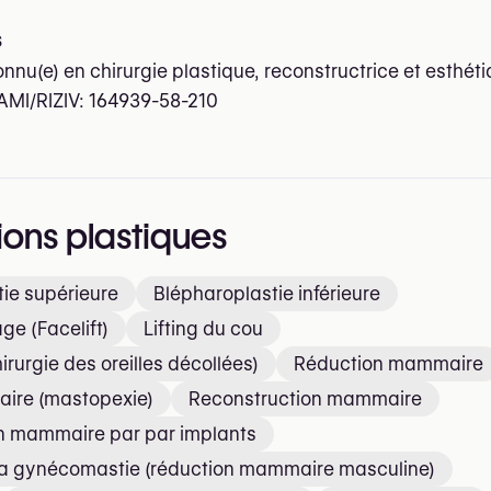
s
onnu(e) en chirurgie plastique, reconstructrice et esthét
AMI/RIZIV:
164939-58-210
ions plastiques
ie supérieure
Blépharoplastie inférieure
age (Facelift)
Lifting du cou
irurgie des oreilles décollées)
Réduction mammaire
aire (mastopexie)
Reconstruction mammaire
 mammaire par par implants
 la gynécomastie (réduction mammaire masculine)