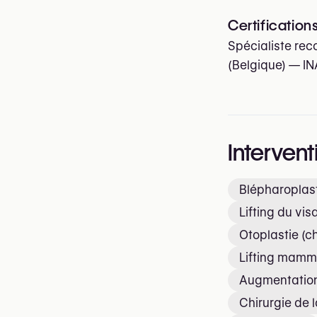
Certification
Spécialiste rec
(Belgique) — IN
Intervent
Blépharoplast
Lifting du vis
Otoplastie (ch
Lifting mamm
Augmentation
Chirurgie de