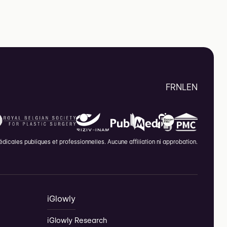
FR
NL
EN
icales publiques et professionnelles. Aucune affiliation ni approbation.
iGlowly
iGlowly Research