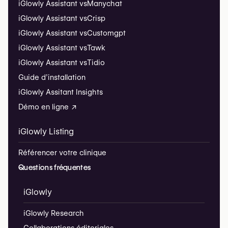
iGlowly Assistant vs
Manychat
iGlowly Assistant vs
Crisp
iGlowly Assistant vs
Customgpt
iGlowly Assistant vs
Tawk
iGlowly Assistant vs
Tidio
Guide d’installation
iGlowly Assitant Insights
Démo en ligne ↗
iGlowly Listing
Référencer votre clinique
Questions fréquentes
iGlowly
iGlowly Research
Collaborations éditoriales