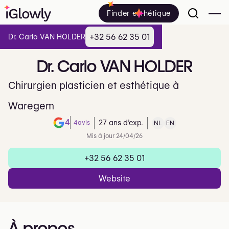
Finder esthétique
+32 56 62 35 01
Dr. Carlo VAN HOLDER
Dr.
Carlo
VAN
HOLDER
Chirurgien plasticien et esthétique à
Waregem
4
4
avis
27 ans d’exp.
NL
EN
Note de 4 sur 5 sur Google
Mis à jour 24/04/26
+32 56 62 35 01
Website
À propos