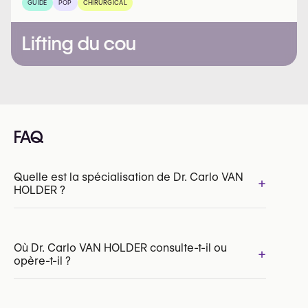
GUIDE
POP
CHIRURGICAL
Lifting du cou
FAQ
Quelle est la spécialisation de Dr. Carlo VAN
+
HOLDER ?
Où Dr. Carlo VAN HOLDER consulte-t-il ou
+
opère-t-il ?
INAMI/RIZIV:
135016-08-210