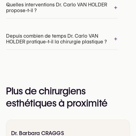
Quelles interventions Dr. Carlo VAN HOLDER
+
propose-t-il ?
Depuis combien de temps Dr. Carlo VAN
+
HOLDER pratique-t-il la chirurgie plastique ?
Lifting du visage (Facelift)
Lifting du cou
Rhinoplastie (opération du nez)
Blépharoplastie supérieure
Blépharoplastie inférieure
Plus de chirurgiens
esthétiques à proximité
Dr. Barbara CRAGGS