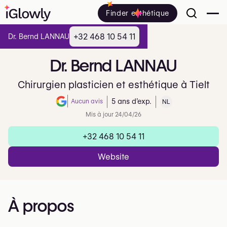
Finder esthétique
+32 468 10 54 11
Dr. Bernd LANNAU
Dr.
Bernd
LANNAU
Chirurgien plasticien et esthétique à Tielt
Aucun avis
5 ans d’exp.
NL
Note de 0 sur 5 sur Google
Mis à jour 24/04/26
+32 468 10 54 11
Website
À propos