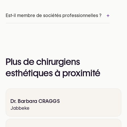
Lifting mammaire (mastopexie)
Chirurgie de la gynécomastie (réduction mammaire masculine)
+
Est-il membre de sociétés professionnelles ?
Lifting du visage (Facelift)
Oui :
Royal Belgian Society for Plastic Surgery
(RBSPS)
VBS-GBS (Verbond der Belgische Specialisten /
Plus de chirurgiens
Groupement Belge des Spécialistes)
esthétiques à proximité
Dr. Barbara CRAGGS
Jabbeke