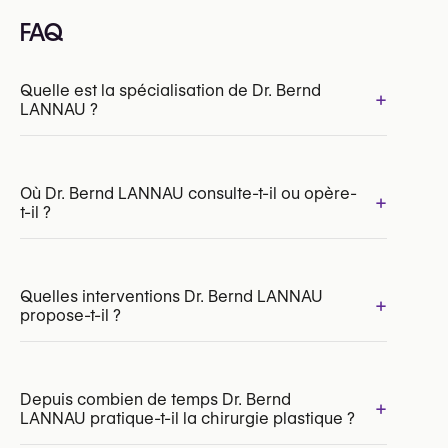
FAQ
Quelle est la spécialisation de Dr. Bernd
+
LANNAU ?
Où Dr. Bernd LANNAU consulte-t-il ou opère-
+
t-il ?
INAMI/RIZIV:
148923-69-210
Quelles interventions Dr. Bernd LANNAU
+
propose-t-il ?
Depuis combien de temps Dr. Bernd
+
LANNAU pratique-t-il la chirurgie plastique ?
Liposuccion
Augmentation mammaire par par implants