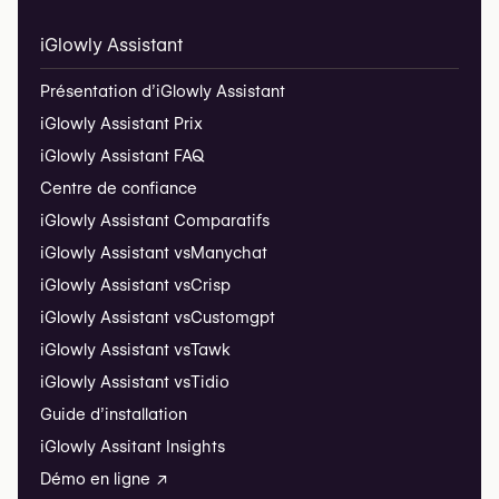
iGlowly Assistant
Présentation d’iGlowly Assistant
iGlowly Assistant Prix
iGlowly Assistant FAQ
Centre de confiance
iGlowly Assistant Comparatifs
iGlowly Assistant vs
Manychat
iGlowly Assistant vs
Crisp
iGlowly Assistant vs
Customgpt
iGlowly Assistant vs
Tawk
iGlowly Assistant vs
Tidio
Guide d’installation
iGlowly Assitant Insights
Démo en ligne ↗