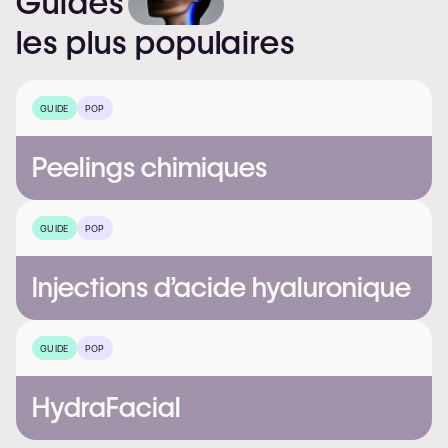
Guides
les
plus
populaires
GUIDE
POP
Peelings chimiques
GUIDE
POP
Injections d’acide hyaluronique
GUIDE
POP
HydraFacial