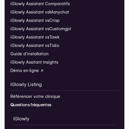
iGlowly Assistant Comparatifs
iGlowly Assistant vs
Manychat
iGlowly Assistant vs
Crisp
iGlowly Assistant vs
Customgpt
iGlowly Assistant vs
Tawk
iGlowly Assistant vs
Tidio
Guide d’installation
iGlowly Assitant Insights
Démo en ligne ↗
iGlowly Listing
Référencer votre clinique
Questions fréquentes
iGlowly