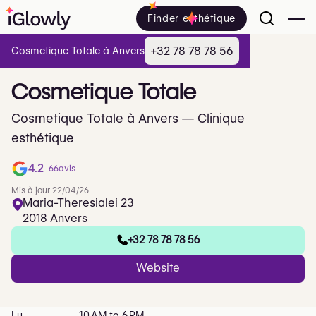
Finder esthétique
+32 78 78 78 56
Cosmetique Totale à Anvers
Cosmetique
Totale
Cosmetique Totale à Anvers — Clinique
esthétique
4.2
66
avis
Mis à jour 22/04/26
Maria-Theresialei 23
2018 Anvers
+32 78 78 78 56
Website
Lu
10 AM to 6 PM