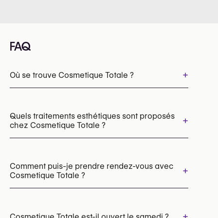
FAQ
+
Où se trouve Cosmetique Totale ?
Quels traitements esthétiques sont proposés
+
chez Cosmetique Totale ?
Épilation laser
Photofacial par IPL
Botox
Injections d’acide hyaluronique
Comment puis-je prendre rendez-vous avec
+
Cosmetique Totale ?
Injections d’acide hyaluronique pour les lèvres
Projection du menton
Jawline Contouring
Augmentation des pommettes avec l'acide hyaluronique
Les rendez-vous peuvent être pris par
Injections d’acide hyaluronique pour les cernes
téléphone au
+
Cosmetique Totale est-il ouvert le samedi ?