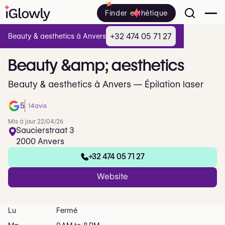
Finder esthétique
+32 474 05 71 27
Beauty & aesthetics à Anvers
Beauty
&amp;
aesthetics
Beauty & aesthetics à Anvers — Épilation laser
5
14
avis
Mis à jour 22/04/26
Saucierstraat 3
2000 Anvers
+32 474 05 71 27
Website
Lu
Fermé