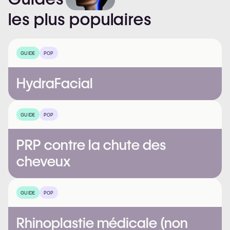
les
plus
populaires
GUIDE
POP
HydraFacial
GUIDE
POP
PRP contre la chute des
cheveux
GUIDE
POP
Rhinoplastie médicale (non