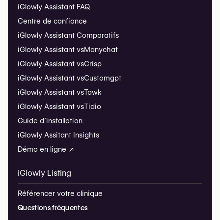
iGlowly Assistant FAQ
Centre de confiance
iGlowly Assistant Comparatifs
iGlowly Assistant vs
Manychat
iGlowly Assistant vs
Crisp
iGlowly Assistant vs
Customgpt
iGlowly Assistant vs
Tawk
iGlowly Assistant vs
Tidio
Guide d’installation
iGlowly Assitant Insights
Démo en ligne ↗
iGlowly Listing
Référencer votre clinique
Questions fréquentes