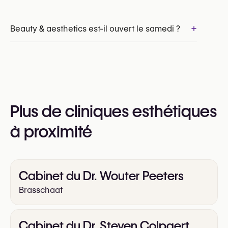
Les rendez-vous peuvent être pris par
téléphone au
+
Beauty & aesthetics est-il ouvert le samedi ?
+32 474 05 71 27
Vous pouvez également consulter leur site web
Oui
pour plus d’informations
https://beauty-and-aesthetics.tilda.ws/
Plus de cliniques esthétiques
à proximité
Cabinet du Dr. Wouter Peeters
Brasschaat
Cabinet du Dr. Steven Colpaert