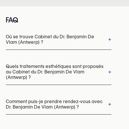
FAQ
Où se trouve Cabinet du Dr. Benjamin De
+
Vlam (Antwerp) ?
Quels traitements esthétiques sont proposés
+
au Cabinet du Dr. Benjamin De Vlam
(Antwerp) ?
PRP
Microneedling
Sunekos®
Profhilo (skin booster)
Comment puis-je prendre rendez-vous avec
+
Dr. Benjamin De Vlam (Antwerp) ?
Radiesse (stimulateur de collagène)
Injections capillaires
Botox
Behandeling hyperhidrose (Botox / anti-transpiratie injecties)
Les rendez-vous peuvent être pris par