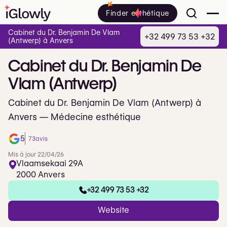
Finder esthétique
Cabinet du Dr. Benjamin De Vlam
+32 499 73 53 +32
(Antwerp) à Anvers
Cabinet
du
Dr.
Benjamin
De
Vlam
(Antwerp)
Cabinet du Dr. Benjamin De Vlam (Antwerp) à
Anvers — Médecine esthétique
5
73
avis
Mis à jour 22/04/26
Vlaamsekaai 29A
2000 Anvers
+32 499 73 53 +32
Website