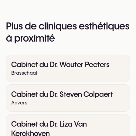
Injections d’acide hyaluronique
téléphone au
+32 499 73 53 +32
Vous pouvez également consulter leur site web
Plus de cliniques esthétiques
pour plus d’informations
https://dokterbenjamin.com/
à proximité
Cabinet du Dr. Wouter Peeters
Brasschaat
Cabinet du Dr. Steven Colpaert
Anvers
Cabinet du Dr. Liza Van
Kerckhoven