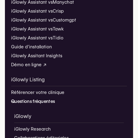
iGlowly Assistant vs
Manychat
iGlowly Assistant vs
Crisp
iGlowly Assistant vs
Customgpt
iGlowly Assistant vs
Tawk
iGlowly Assistant vs
Tidio
Guide d’installation
iGlowly Assitant Insights
Démo en ligne ↗
iGlowly Listing
Référencer votre clinique
Questions fréquentes
iGlowly
iGlowly Research