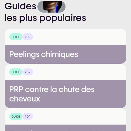
Guides
les
plus
populaires
GUIDE
POP
Peelings chimiques
GUIDE
POP
PRP contre la chute des
cheveux
GUIDE
POP