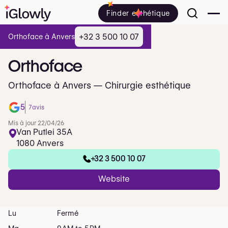
Finder esthétique
+32 3 500 10 07
Orthoface à Anvers
Orthoface
Orthoface à Anvers — Chirurgie esthétique
5
7
avis
Mis à jour 22/04/26
Van Putlei 35A
1080 Anvers
+32 3 500 10 07
Website
Lu
Fermé