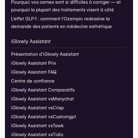
Pourquoi vos cernes sont si difficiles à corriger — et
pourquoi la plupart des traitements visent à côté
L'effet GLP-1 : comment l'Ozempic redessine la
demande des patients en médecine esthétique
iGlowly Assistant
Présentation d’iGlowly Assistant
iGlowly Assistant Prix
iGlowly Assistant FAQ
Centre de confiance
iGlowly Assistant Comparatifs
iGlowly Assistant vs
Manychat
iGlowly Assistant vs
Crisp
iGlowly Assistant vs
Customgpt
iGlowly Assistant vs
Tawk
iGlowly Assistant vs
Tidio