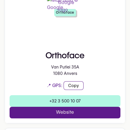
Orthoface
Orthoface
Van Putlei 35A
1080 Anvers
📍 GPS:
Copy
+32 3 500 10 07
Website