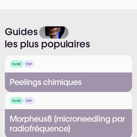
Guides
les
plus
populaires
GUIDE
POP
Peelings chimiques
GUIDE
POP
Morpheus8 (microneedling par
radiofréquence)