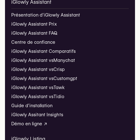
iGlowly Assistant
Présentation d’iGlowly Assistant
iGlowly Assistant Prix
iGlowly Assistant FAQ
Centre de confiance
iGlowly Assistant Comparatifs
iGlowly Assistant vs
Manychat
iGlowly Assistant vs
Crisp
iGlowly Assistant vs
Customgpt
iGlowly Assistant vs
Tawk
iGlowly Assistant vs
Tidio
Guide d’installation
iGlowly Assitant Insights
Démo en ligne ↗
iGlowly Listing