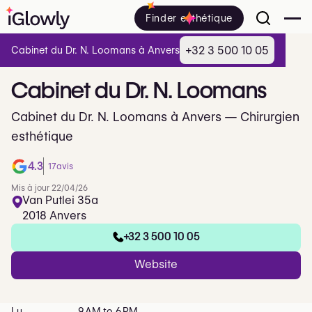
Finder esthétique
+32 3 500 10 05
Cabinet du Dr. N. Loomans à Anvers
Cabinet
du
Dr.
N.
Loomans
Cabinet du Dr. N. Loomans à Anvers — Chirurgien
esthétique
4.3
17
avis
Mis à jour 22/04/26
Van Putlei 35a
2018 Anvers
+32 3 500 10 05
Website
Lu
9 AM to 6 PM