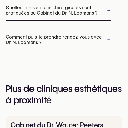
Injections d’acide hyaluronique
HydraFacial
Quelles interventions chirurgicales sont
+
pratiquées au Cabinet du Dr. N. Loomans ?
Morpheus8 (microneedling par radiofréquence)
Peelings chimiques
Radiofréquence (RF)
Lifting du visage (Facelift)
Lifting du cou
Comment puis-je prendre rendez-vous avec
+
Dr. N. Loomans ?
Rhinoplastie (opération du nez)
Blépharoplastie supérieure
Blépharoplastie inférieure
Les rendez-vous peuvent être pris par
Otoplastie (chirurgie des oreilles décollées)
téléphone au
Brow Lift (Lifting des sourcils)
+32 3 500 10 05
Vous pouvez également consulter leur site web
Plus de cliniques esthétiques
pour plus d’informations
https://www.face-ahead.com/
à proximité
Cabinet du Dr. Wouter Peeters