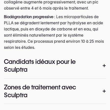
collagène augmente progressivement, avec un pic
observé entre 4 et 6 mois après le traitement.
Biodégradation progressive
: Les microparticules de
PLLA se dégradent lentement par hydrolyse en acide
lactique, puis en dioxyde de carbone et en eau, qui
sont éliminés naturellement par le système
respiratoire. Ce processus prend environ 10 à 25 mois
selon les études.
Candidats idéaux pour le
+
Sculptra
Sculptra convient aux personnes cherchant une
Zones de traitement avec
amélioration progressive et naturelle plutôt qu'une
+
Sculptra
transformation immédiate.
Vous êtes probablement un bon candidat si :
Les études cliniques confirment l'efficacité de Sculptra