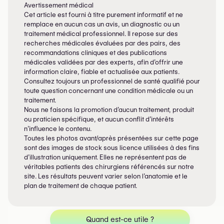
honnête avec un praticien en qui vous avez confiance.
Avertissement médical
Cet article est fourni à titre purement informatif et ne
Prenez le temps de comprendre ce qui vous attend —
remplace en aucun cas un avis, un diagnostic ou un
le processus, les risques, les bénéfices — et décidez si
traitement médical professionnel. Il repose sur des
cette approche progressive correspond à vos
recherches médicales évaluées par des pairs, des
recommandations cliniques et des publications
objectifs et à votre philosophie personnelle du
médicales validées par des experts, afin d’offrir une
rajeunissement.
information claire, fiable et actualisée aux patients.
Consultez toujours un professionnel de santé qualifié pour
toute question concernant une condition médicale ou un
traitement.
Nous ne faisons la promotion d’aucun traitement, produit
ou praticien spécifique, et aucun conflit d’intérêts
n’influence le contenu.
Toutes les photos avant/après présentées sur cette page
sont des images de stock sous licence utilisées à des fins
d’illustration uniquement. Elles ne représentent pas de
véritables patients des chirurgiens référencés sur notre
site. Les résultats peuvent varier selon l’anatomie et le
plan de traitement de chaque patient.
Quand est-ce utile ?