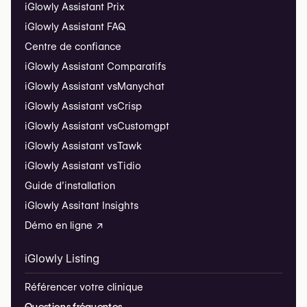
iGlowly Assistant Prix
iGlowly Assistant FAQ
Centre de confiance
iGlowly Assistant Comparatifs
iGlowly Assistant vs
Manychat
iGlowly Assistant vs
Crisp
iGlowly Assistant vs
Customgpt
iGlowly Assistant vs
Tawk
iGlowly Assistant vs
Tidio
Guide d’installation
iGlowly Assitant Insights
Démo en ligne ↗
iGlowly Listing
Référencer votre clinique
Questions fréquentes