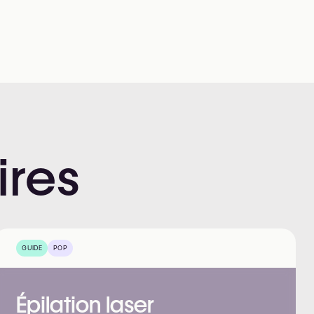
ires
GUIDE
POP
Épilation laser