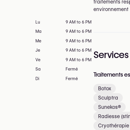
traitements res
environnement p
Lu
9 AM to 6 PM
Ma
9 AM to 6 PM
Me
9 AM to 6 PM
Je
9 AM to 6 PM
Services
Ve
9 AM to 6 PM
Sa
Fermé
Traitements e
Di
Fermé
Botox
Sculptra
Sunekos®
Radiesse (sti
Cryothérapie