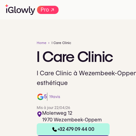
→
Pro
Home
I Care Clinic
I
Care
Clinic
I Care Clinic à Wezembeek-Oppe
esthétique
5
19
avis
Mis à jour 22/04/26
Molenweg 12
1970 Wezembeek-Oppem
+32 479 09 44 00