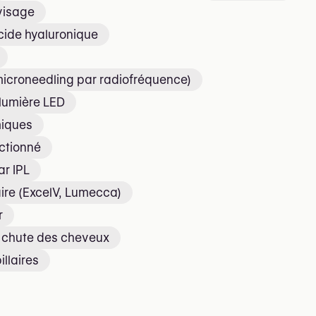
 visage
acide hyaluronique
icroneedling par radiofréquence)
lumière LED
miques
ctionné
ar IPL
ire (ExcelV, Lumecca)
r
a chute des cheveux
illaires