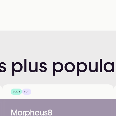
s
plus
popula
GUIDE
POP
Morpheus8