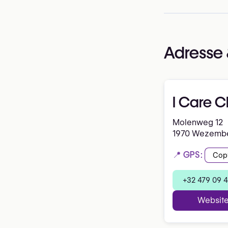
Adresse 
I Care Cl
Molenweg 12
1970 Wezemb
📍 GPS:
Cop
+32 479 09 
Websit