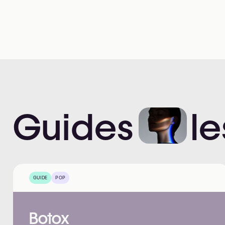
Guides
le
GUIDE
POP
Botox