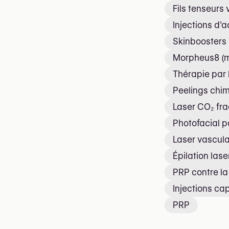
Fils tenseurs
Injections d’
Skinboosters
Morpheus8 (m
Thérapie par 
Peelings chi
Laser CO₂ fra
Photofacial p
Laser vascula
Épilation lase
PRP contre l
Injections cap
PRP