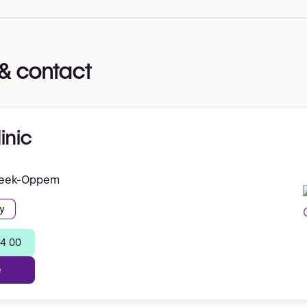
& contact
inic
eek-Oppem
y
44 00
e