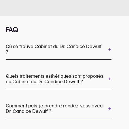
FAQ
Où se trouve Cabinet du Dr. Candice Dewulf
+
?
Quels traitements esthétiques sont proposés
+
au Cabinet du Dr. Candice Dewulf ?
Fils tenseurs visage
Radiofréquence (RF)
Botox
Injections d’acide hyaluronique
Comment puis-je prendre rendez-vous avec
+
Dr. Candice Dewulf ?
Sculptra
Profhilo (skin booster)
PRP
Mésothérapie
Microneedling
Peelings chimiques
Les rendez-vous peuvent être pris par