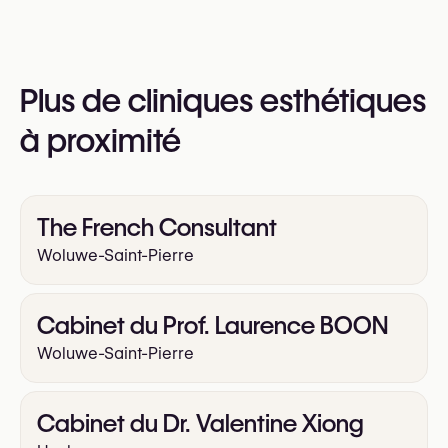
téléphone au
+32 472 38 81 12
Vous pouvez également consulter leur site web
Plus de cliniques esthétiques
pour plus d’informations
https://drcandicedewulf.be/
à proximité
The French Consultant
Woluwe-Saint-Pierre
Cabinet du Prof. Laurence BOON
Woluwe-Saint-Pierre
Cabinet du Dr. Valentine Xiong