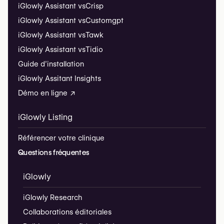
iGlowly Assistant vs
Crisp
iGlowly Assistant vs
Customgpt
iGlowly Assistant vs
Tawk
iGlowly Assistant vs
Tidio
Guide d’installation
iGlowly Assitant Insights
Démo en ligne ↗
iGlowly Listing
Référencer votre clinique
Questions fréquentes
iGlowly
iGlowly Research
Collaborations éditoriales