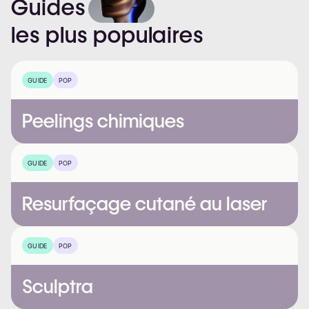
Guides
les
plus
populaires
GUIDE
POP
Peelings chimiques
GUIDE
POP
Resurfaçage cutané au laser
GUIDE
POP
Sculptra