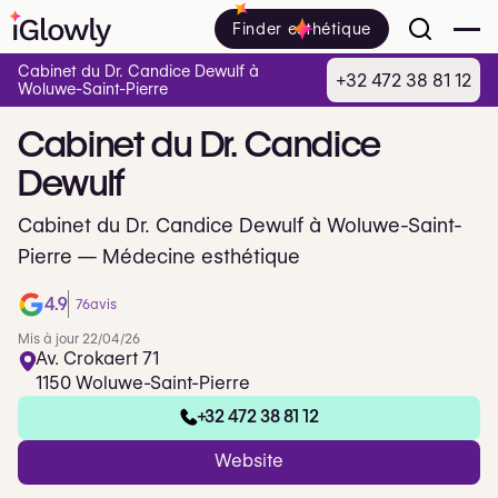
Finder esthétique
Cabinet du Dr. Candice Dewulf à
+32 472 38 81 12
Woluwe-Saint-Pierre
Cabinet
du
Dr.
Candice
Dewulf
Cabinet du Dr. Candice Dewulf à Woluwe-Saint-
Pierre — Médecine esthétique
4.9
76
avis
Mis à jour 22/04/26
Av. Crokaert 71
1150 Woluwe-Saint-Pierre
+32 472 38 81 12
Website