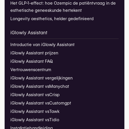
Het GLP-1-effect: hoe Ozempic de patiëntvraag in de
esthetische geneeskunde hertekent
Longevity aesthetics, helder gedefinieerd
iGlowly Assistant
Introductie van iGlowly Assistant
iGlowly Assistant prijzen
iGlowly Assistant FAQ
Vertrouwenscentrum
iGlowly Assistant vergelijkingen
iGlowly Assistant vs
Manychat
iGlowly Assistant vs
Crisp
iGlowly Assistant vs
Customgpt
iGlowly Assistant vs
Tawk
iGlowly Assistant vs
Tidio
Installatiehandleiding