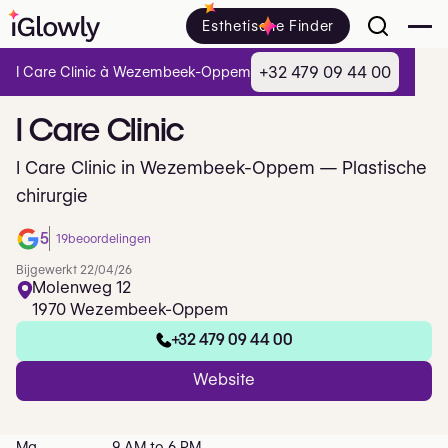
Esthetische Finder
+32 479 09 44 00
I Care Clinic à Wezembeek-Oppem
I
Care
Clinic
I Care Clinic in Wezembeek-Oppem — Plastische
chirurgie
5
19
beoordelingen
Bijgewerkt 22/04/26
Molenweg 12
1970 Wezembeek-Oppem
+32 479 09 44 00
Website
Ma
9 AM to 6 PM