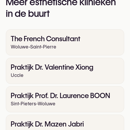
Meer esthetische klinieken
https://bcas.be
in de buurt
The French Consultant
Woluwe-Saint-Pierre
Praktijk Dr. Valentine Xiong
Uccle
Praktijk Prof. Dr. Laurence BOON
Sint-Pieters-Woluwe
Praktijk Dr. Mazen Jabri