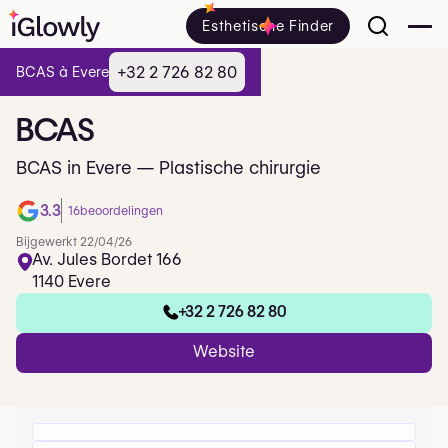
Esthetische Finder
+32 2 726 82 80
BCAS à Evere
BCAS
BCAS in Evere — Plastische chirurgie
3.3
16
beoordelingen
Bijgewerkt 22/04/26
Av. Jules Bordet 166
1140 Evere
+32 2 726 82 80
Website