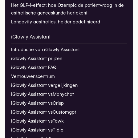
Het GLP-1-effect: hoe Ozempic de patiëntvraag in de
esthetische geneeskunde hertekent
Longevity aesthetics, helder gedefinieerd
iGlowly Assistant
Introductie van iGlowly Assistant
iGlowly Assistant prijzen
iGlowly Assistant FAQ
Vertrouwenscentrum
iGlowly Assistant vergelijkingen
iGlowly Assistant vs
Manychat
iGlowly Assistant vs
Crisp
iGlowly Assistant vs
Customgpt
iGlowly Assistant vs
Tawk
iGlowly Assistant vs
Tidio