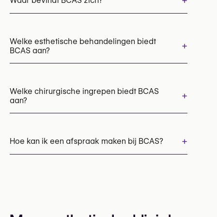
+
Waar bevindt BCAS zich?
Welke esthetische behandelingen biedt
+
BCAS aan?
No items found.
Welke chirurgische ingrepen biedt BCAS
+
aan?
Borstvergroting met borstimplantaten
Brazilian Butt Lift (BBL)
+
Hoe kan ik een afspraak maken bij BCAS?
Liposculptuur
Afspraken kunnen worden gemaakt via
+32 2 726 82 80
U kunt ook hun website bezoeken voor meer
informatie: