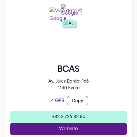
BCAS
BCAS
Av. Jules Bordet 166
1140 Evere
📍 GPS:
Copy
+32 2 726 82 80
Website