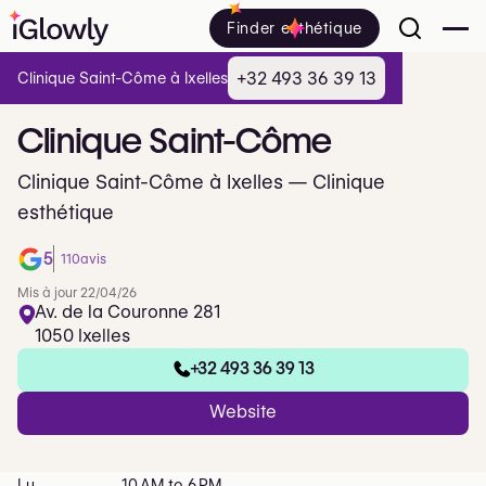
Finder esthétique
+32 493 36 39 13
Clinique Saint-Côme à Ixelles
Clinique
Saint-Côme
Clinique Saint-Côme à Ixelles — Clinique
esthétique
5
110
avis
Mis à jour 22/04/26
Av. de la Couronne 281
1050 Ixelles
+32 493 36 39 13
Website
Lu
10 AM to 6 PM