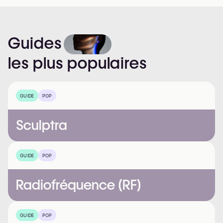
Guides
les
plus
populaires
GUIDE
POP
Sculptra
GUIDE
POP
Radiofréquence (RF)
GUIDE
POP