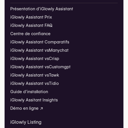
Présentation d’iGlowly Assistant
iGlowly Assistant Prix
iGlowly Assistant FAQ
Centre de confiance
iGlowly Assistant Comparatifs
iGlowly Assistant vs
Manychat
iGlowly Assistant vs
Crisp
iGlowly Assistant vs
Customgpt
iGlowly Assistant vs
Tawk
iGlowly Assistant vs
Tidio
Guide d’installation
iGlowly Assitant Insights
Démo en ligne ↗
iGlowly Listing