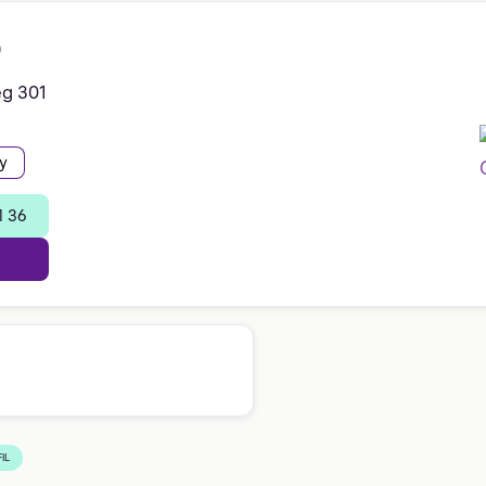
D
eg 301
y
1 36
IL