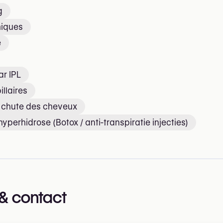
g
miques
e
ar IPL
illaires
a chute des cheveux
yperhidrose (Botox / anti-transpiratie injecties)
& contact