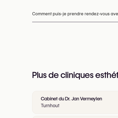
Botox
Injections d’acide hyaluronique
Prof
Peelings chimiques
Mésothérapie
HIFU
P
Comment puis-je prendre rendez-vous ave
Behandeling hyperhidrose (Botox / anti-tran
Les rendez-vous peuvent être pris par tél
Vous pouvez également consulter leur site
https://www.clinic3d.be/
Plus de cliniques esthé
Cabinet du Dr. Jan Vermeylen
Turnhout