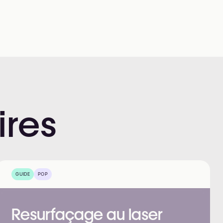
ires
GUIDE
POP
Resurfaçage au laser