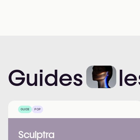
Guides
le
GUIDE
POP
Sculptra