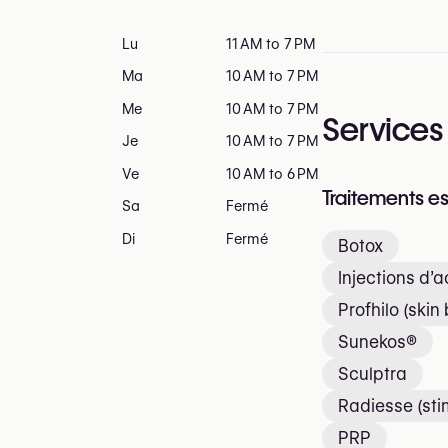
Lu
11 AM to 7 PM
Ma
10 AM to 7 PM
Me
10 AM to 7 PM
Services
Je
10 AM to 7 PM
Ve
10 AM to 6 PM
Traitements e
Sa
Fermé
Di
Fermé
Botox
Injections d’
Profhilo (skin
Sunekos®
Sculptra
Radiesse (sti
PRP