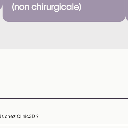
(non chirurgicale)
és chez Clinic3D ?