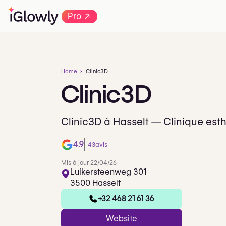
→
Pro
Home
Clinic3D
Clinic3D
Clinic3D à Hasselt — Clinique est
4.9
43
avis
Mis à jour 22/04/26
Luikersteenweg 301
3500 Hasselt
+32 468 21 61 36
Website