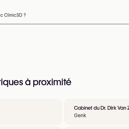
hilo (skin booster)
Sunekos®
Sculptra
Radiesse (stimulat
hotofacial par IPL
Injections capillaires
PRP contre la ch
c Clinic3D ?
spiratie injecties)
éphone au
+32 468 21 61 36
 web pour plus d’informations
tiques à proximité
Cabinet du Dr. Dirk Van 
Genk