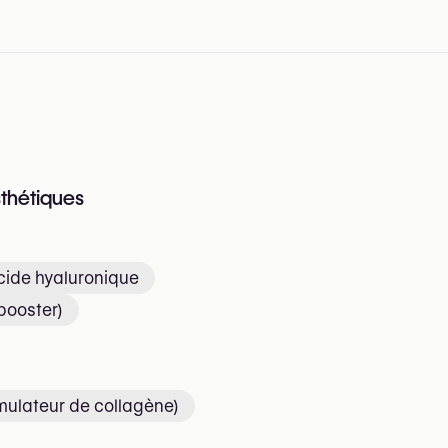
sthétiques
acide hyaluronique
 booster)
mulateur de collagène)