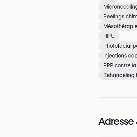
Microneedlin
Peelings chi
Mésothérapi
HIFU
Photofacial p
Injections cap
PRP contre l
Behandeling h
Adresse 