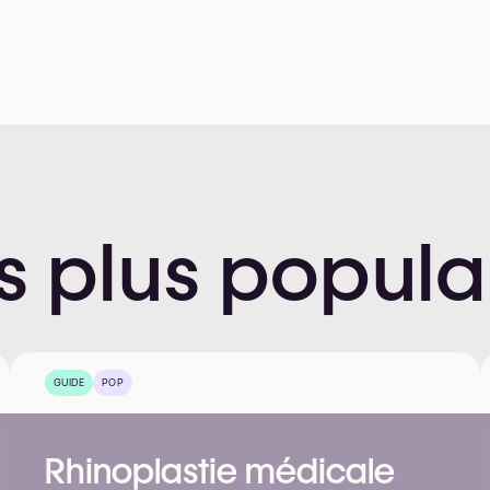
s
plus
popula
GUIDE
POP
Rhinoplastie médicale