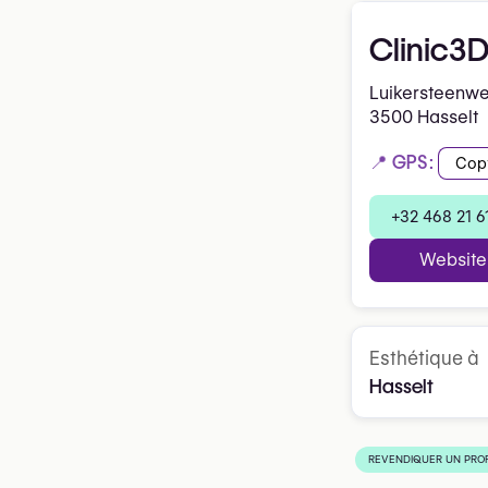
Clinic3
Luikersteenw
3500 Hasselt
📍 GPS:
Cop
+32 468 21 6
Website
Esthétique à
Hasselt
REVENDIQUER UN PROF