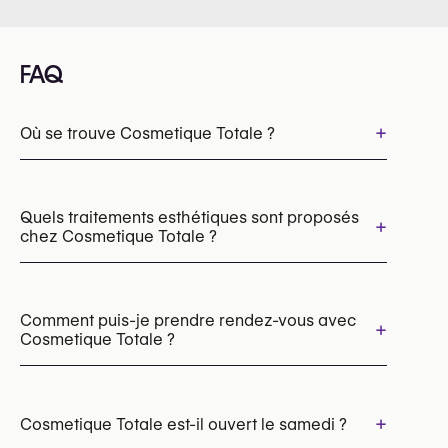
FAQ
+
Où se trouve Cosmetique Totale ?
Quels traitements esthétiques sont proposés
+
chez Cosmetique Totale ?
Épilation laser
Photofacial par IPL
Botox
Injections d’acide hyaluronique
Comment puis-je prendre rendez-vous avec
+
Cosmetique Totale ?
Injections d’acide hyaluronique pour les lèvres
Projection du menton
Jawline Contouring
Augmentation des pommettes avec l'acide hyaluronique
Les rendez-vous peuvent être pris par
Injections d’acide hyaluronique pour les cernes
téléphone au
+
Cosmetique Totale est-il ouvert le samedi ?
Injections d’acide hyaluronique pour le pli d’amertume
+32 78 78 78 56