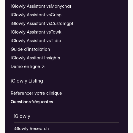
iGlowly Assistant vs
Manychat
iGlowly Assistant vs
Crisp
iGlowly Assistant vs
Customgpt
iGlowly Assistant vs
Tawk
iGlowly Assistant vs
Tidio
Guide d’installation
iGlowly Assitant Insights
Démo en ligne ↗
iGlowly Listing
Référencer votre clinique
Questions fréquentes
iGlowly
iGlowly Research