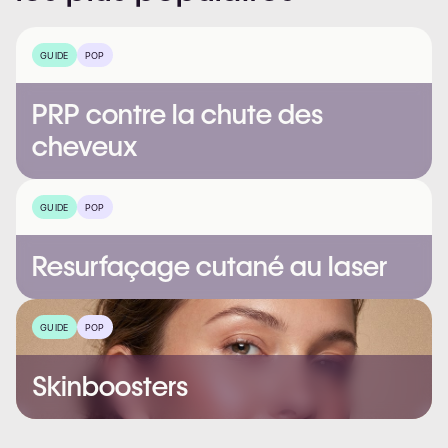
GUIDE
POP
PRP contre la chute des
cheveux
GUIDE
POP
Resurfaçage cutané au laser
GUIDE
POP
Skinboosters