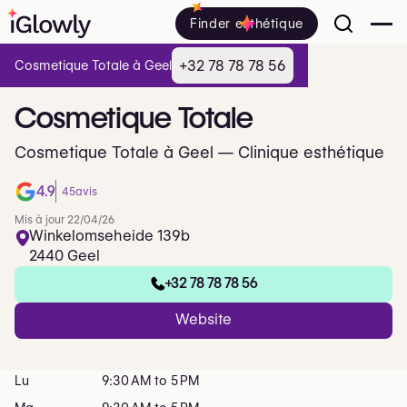
Finder esthétique
+32 78 78 78 56
Cosmetique Totale à Geel
Cosmetique
Totale
Cosmetique Totale à Geel — Clinique esthétique
4.9
45
avis
Mis à jour 22/04/26
Winkelomseheide 139b
2440 Geel
+32 78 78 78 56
Website
Lu
9:30 AM to 5 PM