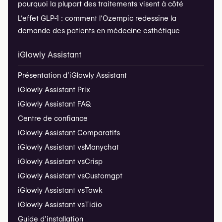
pourquoi la plupart des traitements visent à côté
L'effet GLP-1 : comment l'Ozempic redessine la
demande des patients en médecine esthétique
iGlowly Assistant
Présentation d’iGlowly Assistant
iGlowly Assistant Prix
iGlowly Assistant FAQ
Centre de confiance
iGlowly Assistant Comparatifs
iGlowly Assistant vs
Manychat
iGlowly Assistant vs
Crisp
iGlowly Assistant vs
Customgpt
iGlowly Assistant vs
Tawk
iGlowly Assistant vs
Tidio
Guide d’installation