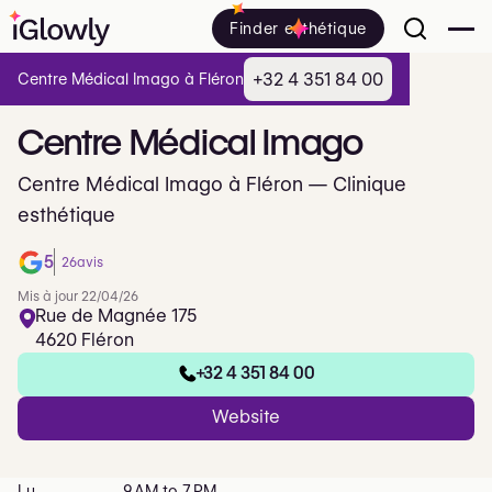
Finder esthétique
+32 4 351 84 00
Centre Médical Imago à Fléron
Centre
Médical
Imago
Centre Médical Imago à Fléron — Clinique
esthétique
5
26
avis
Mis à jour 22/04/26
Rue de Magnée 175
4620 Fléron
+32 4 351 84 00
Website
Lu
9 AM to 7 PM