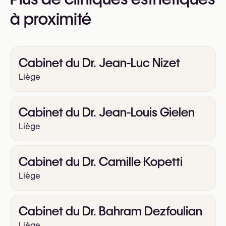
Laser vasculaire (ExcelV, Lumecca)
https://imago-esthetique.be/
à proximité
Resurfaçage cutané au laser
Épilation laser
Cabinet du Dr. Jean-Luc Nizet
Liège
Cabinet du Dr. Jean-Louis Gielen
Liège
Cabinet du Dr. Camille Kopetti
Liège
Cabinet du Dr. Bahram Dezfoulian
Liège