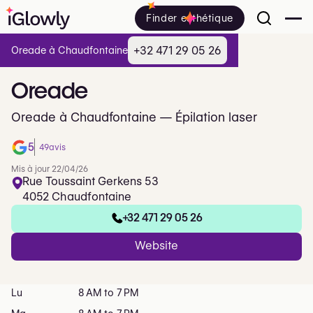
Finder esthétique
+32 471 29 05 26
Oreade à Chaudfontaine
Oreade
Oreade à Chaudfontaine — Épilation laser
5
49
avis
Mis à jour 22/04/26
Rue Toussaint Gerkens 53
4052 Chaudfontaine
+32 471 29 05 26
Website
Lu
8 AM to 7 PM