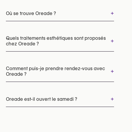
+
Où se trouve Oreade ?
Quels traitements esthétiques sont proposés
+
chez Oreade ?
Épilation laser
Comment puis-je prendre rendez-vous avec
+
Oreade ?
Les rendez-vous peuvent être pris par
téléphone au
+
Oreade est-il ouvert le samedi ?
+32 471 29 05 26
Vous pouvez également consulter leur site web
Oui
pour plus d’informations
https://www.oreade.be/