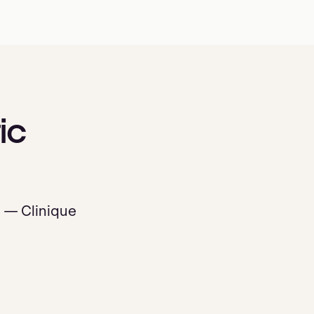
ic
l — Clinique