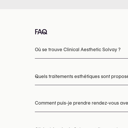
FAQ
Où se trouve Clinical Aesthetic Solvay ?
Quels traitements esthétiques sont proposé
Botox
Injections d’acide hyaluronique
Fil
Épilation laser
PRP
PRP contre la chute d
Comment puis-je prendre rendez-vous avec 
Les rendez-vous peuvent être pris par tél