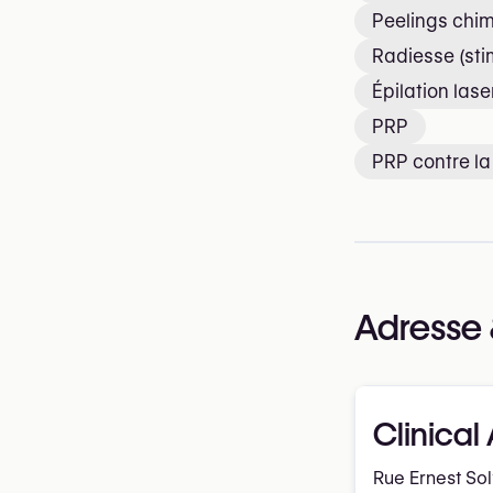
Peelings chi
Radiesse (sti
Épilation lase
PRP
PRP contre l
Adresse 
Clinical
Rue Ernest So