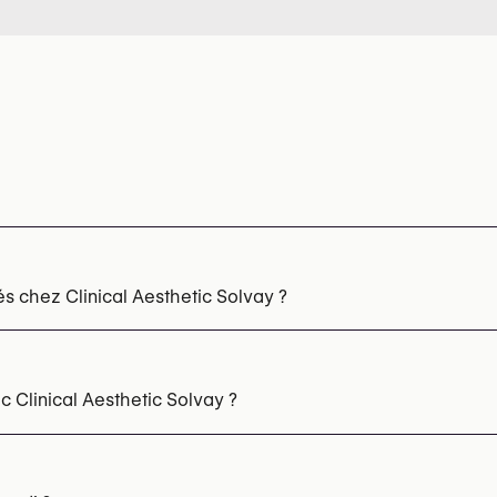
s chez Clinical Aesthetic Solvay ?
s tenseurs visage
Mésothérapie
Peelings chimiques
Radie
es cheveux
Clinical Aesthetic Solvay ?
éphone au
+32 4 378 51 46