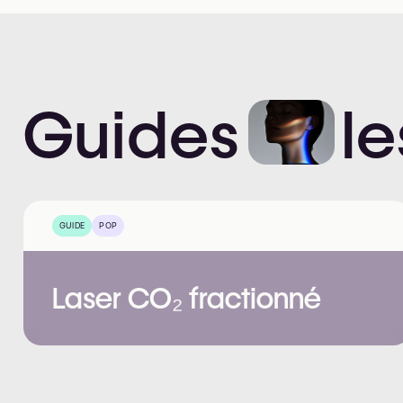
Guides
le
GUIDE
POP
Laser CO₂ fractionné