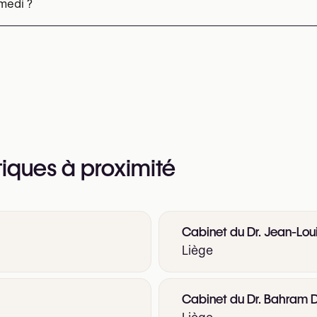
 web pour plus d’informations
amedi ?
tiques à proximité
Cabinet du Dr. Jean-Lou
Liège
Cabinet du Dr. Bahram 