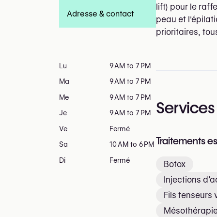
lift) pour le r
Adresse & contact
peau et l'épilat
prioritaires, to
Lu
9 AM to 7 PM
Ma
9 AM to 7 PM
Me
9 AM to 7 PM
Services
Je
9 AM to 7 PM
Ve
Fermé
Traitements e
Sa
10 AM to 6 PM
Di
Fermé
Botox
Injections d’
Fils tenseurs
Mésothérapi