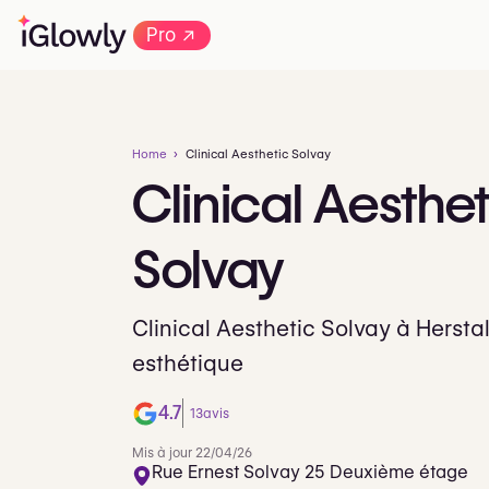
→
Pro
Home
Clinical Aesthetic Solvay
Clinical
Aesthet
Solvay
Clinical Aesthetic Solvay à Hersta
esthétique
4.7
13
avis
Mis à jour 22/04/26
Rue Ernest Solvay 25 Deuxième étage