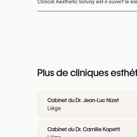
Vous pouvez également consulter leur site
Clinical Aesthetic Solvay est-il ouvert le s
https://cliniqueesthetiquesolvay.be/
Oui
Plus de cliniques esthé
Cabinet du Dr. Jean-Luc Nizet
Liège
Cabinet du Dr. Camille Kopetti