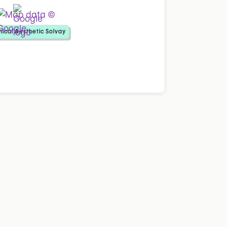
nical Aesthetic Solvay