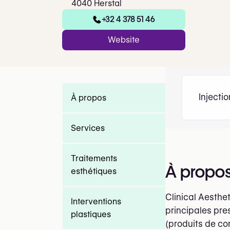
4040 Herstal
+32 4 378 51 46
Website
Injecti
À propos
Services
Traitements
À propo
esthétiques
Clinical Aesthe
Interventions
principales pres
plastiques
(produits de co