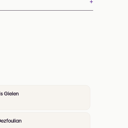
+
is Gielen
Dezfoulian