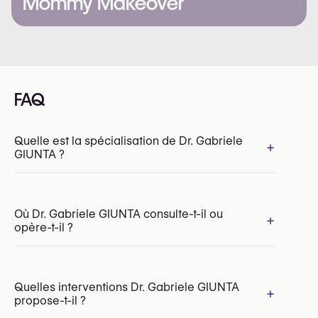
Mommy Makeover
FAQ
Quelle est la spécialisation de Dr. Gabriele
+
GIUNTA ?
Où Dr. Gabriele GIUNTA consulte-t-il ou
+
opère-t-il ?
INAMI/RIZIV:
181837-38-210
Quelles interventions Dr. Gabriele GIUNTA
+
propose-t-il ?