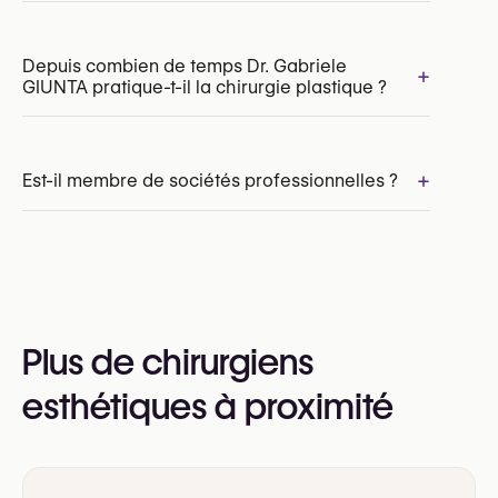
Depuis combien de temps Dr. Gabriele
+
GIUNTA pratique-t-il la chirurgie plastique ?
Abdominoplastie (Tummy Tuck)
Liposuccion
Mommy Makeover
Brazilian Butt Lift (BBL)
+
Est-il membre de sociétés professionnelles ?
Lifting des bras
Oui :
European Board of Plastic, Reconstructive and
Aesthetic Surgery (EBOPRAS / FEBOPRAS)
Royal Belgian Society for Plastic Surgery
Plus de chirurgiens
(RBSPS)
Société Française de Chirurgie Plastique
esthétiques à proximité
Reconstructrice et Esthétique (SOFCPRE)
Société Royale Belge de Chirurgie Plastique,
Esthétique et Reconstructrice (FR version of
RBSPS)