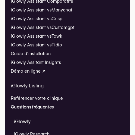
iGlowly Assistant Comparatifs
iGlowly Assistant vs
Manychat
iGlowly Assistant vs
Crisp
iGlowly Assistant vs
Customgpt
iGlowly Assistant vs
Tawk
iGlowly Assistant vs
Tidio
Guide d’installation
iGlowly Assitant Insights
Démo en ligne ↗
iGlowly Listing
Référencer votre clinique
Questions fréquentes
iGlowly
iGlowly Research