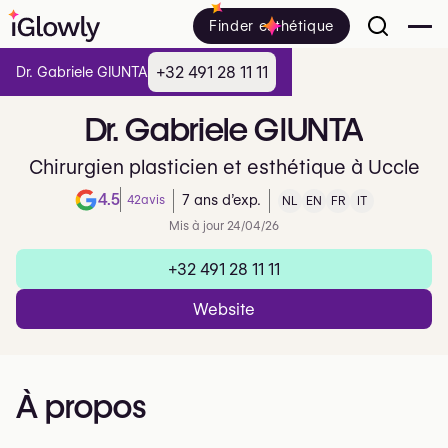
Finder esthétique
+32 491 28 11 11
Dr. Gabriele GIUNTA
Dr.
Gabriele
GIUNTA
Chirurgien plasticien et esthétique à Uccle
4.5
42
avis
7 ans d’exp.
NL
EN
FR
IT
Note de 4.5 sur 5 sur Google
Mis à jour 24/04/26
+32 491 28 11 11
Website
À propos