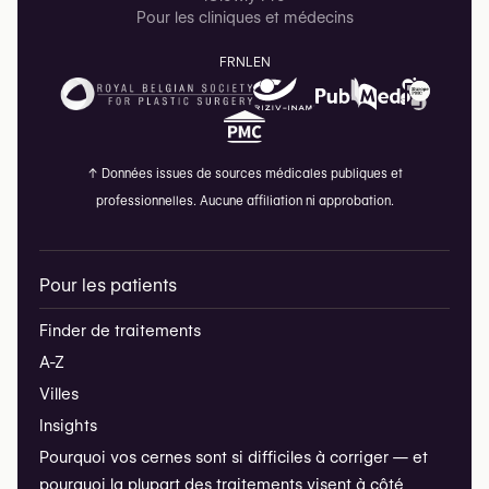
Pour les cliniques et médecins
Privilégiez la sécurité plutôt que l’économie
FR
NL
EN
Le BBL n’est pas une intervention
standardisée — et il ne doit jamais être
bâclé. Choisissez des chirurgiens qui
privilégient la technique, la sécurité et le
↑
Données issues de sources médicales publiques et
professionnelles. Aucune affiliation ni approbation.
suivi postopératoire.
Voir les chirurgiens certifiés
→
Pour les patients
Combien coûte un BBL en Belgique ?
Finder de traitements
En Belgique, un Brazilian Butt Lift coûte généralement
A-Z
entre 4 500 € et 7 000 €, selon :
Villes
Le nombre de zones de liposuccion traitées
Insights
L’expertise et la certification du chirurgien
Pourquoi vos cernes sont si difficiles à corriger — et
pourquoi la plupart des traitements visent à côté