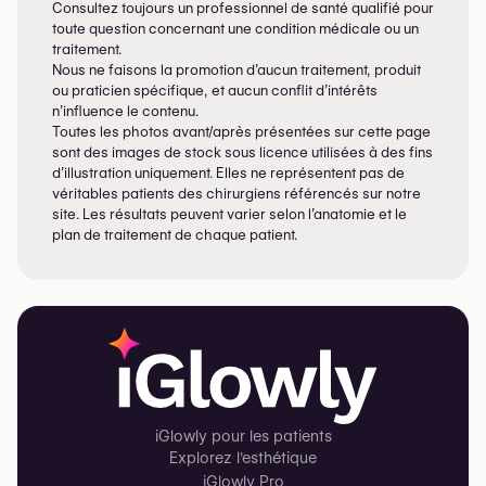
Consultez toujours un professionnel de santé qualifié pour
dans certaines régions d’Europe de l’Est. Si le prix peut
toute question concernant une condition médicale ou un
sembler attractif, il se fait souvent au détriment de la
traitement.
Nous ne faisons la promotion d’aucun traitement, produit
sécurité.
ou praticien spécifique, et aucun conflit d’intérêts
Les cliniques à bas coût peuvent pratiquer un grand
n’influence le contenu.
Toutes les photos avant/après présentées sur cette page
nombre d’opérations par jour, accélérant les
sont des images de stock sous licence utilisées à des fins
procédures et négligeant des précautions essentielles
d’illustration uniquement. Elles ne représentent pas de
comme le suivi échographique. Certains chirurgiens
véritables patients des chirurgiens référencés sur notre
site. Les résultats peuvent varier selon l’anatomie et le
ne sont pas certifiés ou n’appliquent pas les
plan de traitement de chaque patient.
techniques modernes d’injection. Les soins
postopératoires sont souvent limités, surtout lorsque
les patientes rentrent rapidement chez elles après
l’opération.
Plusieurs décès liés au BBL, largement médiatisés,
sont survenus dans ces conditions. Choisir un
chirurgien qualifié
, attentif à la sécurité et exerçant
iGlowly pour les patients
dans un cadre correctement réglementé est essentiel
Explorez l'esthétique
— quel que soit le pays.
iGlowly Pro