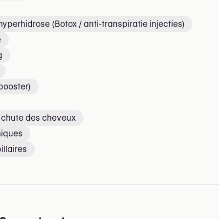
yperhidrose (Botox / anti-transpiratie injecties)
e
g
 booster)
a chute des cheveux
miques
illaires