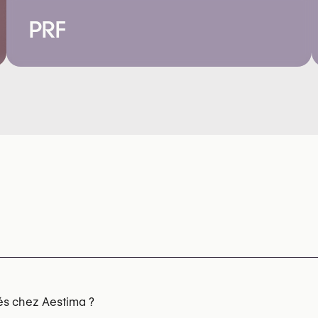
PRF
és chez Aestima ?