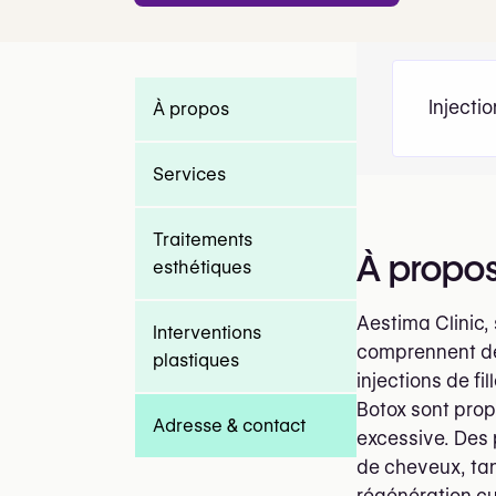
Injecti
À propos
Services
Traitements
À propo
esthétiques
Aestima Clinic,
Interventions
comprennent des
plastiques
injections de fi
Botox sont prop
Adresse & contact
excessive. Des 
de cheveux, tan
régénération c