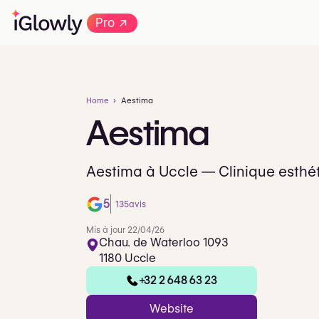
→
Pro
Home
Aestima
Aestima
Aestima à Uccle — Clinique esthé
5
135
avis
Mis à jour 22/04/26
Chau. de Waterloo 1093
1180 Uccle
+32 2 648 63 23
Website