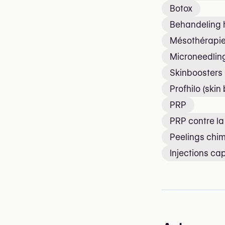
Botox
Behandeling h
Mésothérapi
Microneedlin
Skinboosters
Profhilo (skin
PRP
PRP contre l
Peelings chi
Injections cap