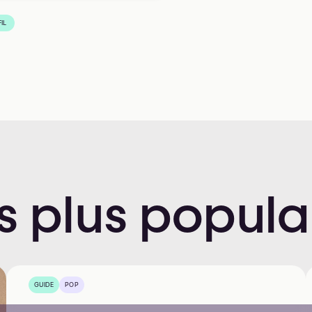
IL
s
plus
popula
GUIDE
POP