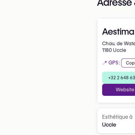
Adresse 
Aestima
Chau. de Wate
1180 Uccle
📍 GPS:
Cop
+32 2 648 63
Website
Esthétique à
Uccle