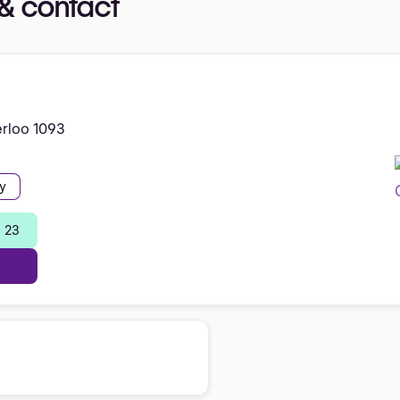
& contact
rloo 1093
y
 23