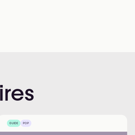
ires
GUIDE
POP