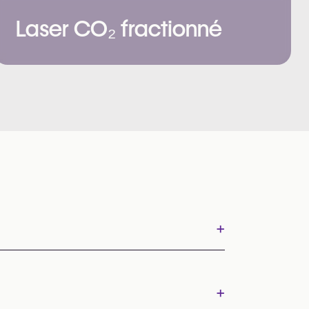
Laser CO₂ fractionné
+
+