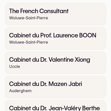
Abdominoplastie (Tummy Tuck)
Liposuccion
The French Consultant
Liposculpture
Woluwe-Saint-Pierre
Lifting des bras
Lifting des cuisses
Reconstruction mammaire
Cabinet du Prof. Laurence BOON
Woluwe-Saint-Pierre
Cabinet du Dr. Valentine Xiong
Uccle
Cabinet du Dr. Mazen Jabri
Auderghem
Cabinet du Dr. Jean-Valéry Berthe