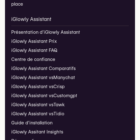
place
iGlowly Assistant
Présentation d’iGlowly Assistant
iGlowly Assistant Prix
iGlowly Assistant FAQ
Centre de confiance
iGlowly Assistant Comparatifs
iGlowly Assistant vs
Manychat
iGlowly Assistant vs
Crisp
iGlowly Assistant vs
Customgpt
iGlowly Assistant vs
Tawk
iGlowly Assistant vs
Tidio
Guide d’installation
iGlowly Assitant Insights