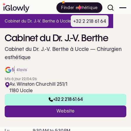
Finder esthétique
+32 2 218 61 64
Cabinet du Dr. J.-V. Berthe à Uccle
Cabinet
du
Dr.
J.-V.
Berthe
Cabinet du Dr. J.-V. Berthe à Uccle — Chirurgien
esthétique
5
41
avis
Mis à jour 22/04/26
Av. Winston Churchill 251/1
1180 Uccle
+32 2 218 61 64
Website
Lu
9:30 AM to 5:30 PM