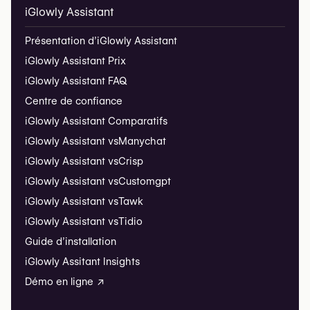
iGlowly Assistant
Présentation d’iGlowly Assistant
iGlowly Assistant Prix
iGlowly Assistant FAQ
Centre de confiance
iGlowly Assistant Comparatifs
iGlowly Assistant vs
Manychat
iGlowly Assistant vs
Crisp
iGlowly Assistant vs
Customgpt
iGlowly Assistant vs
Tawk
iGlowly Assistant vs
Tidio
Guide d’installation
iGlowly Assitant Insights
Démo en ligne ↗