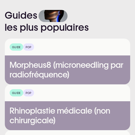
Guides
les
plus
populaires
GUIDE
POP
Morpheus8 (microneedling par
radiofréquence)
GUIDE
POP
Rhinoplastie médicale (non
chirurgicale)