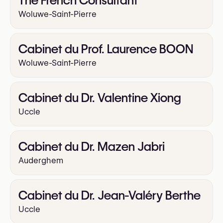
The French Consultant
Lifting des bras
Woluwe-Saint-Pierre
Lifting des cuisses
Lipofilling (transfert de graisse)
Greffe de cheveux
Cabinet du Prof. Laurence BOON
Woluwe-Saint-Pierre
Cabinet du Dr. Valentine Xiong
Uccle
Cabinet du Dr. Mazen Jabri
Auderghem
Cabinet du Dr. Jean-Valéry Berthe
Uccle