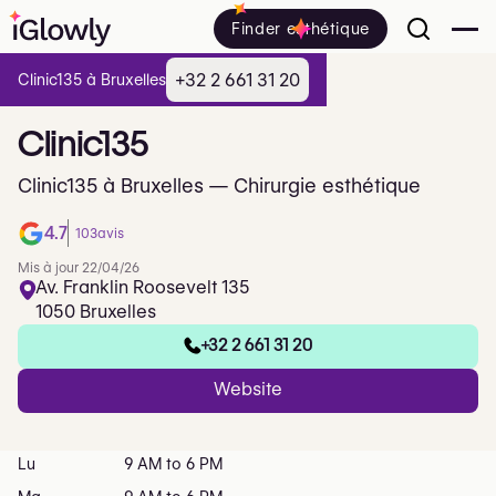
Finder esthétique
+32 2 661 31 20
Clinic135 à Bruxelles
Clinic135
Clinic135 à Bruxelles — Chirurgie esthétique
4.7
103
avis
Mis à jour 22/04/26
Av. Franklin Roosevelt 135
1050 Bruxelles
+32 2 661 31 20
Website
Lu
9 AM to 6 PM