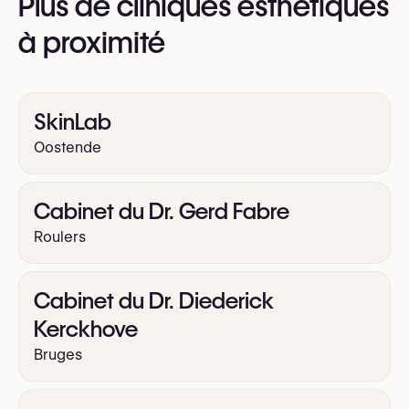
Plus de cliniques esthétiques
pour plus d’informations
https://www.rejuvenis.be/
à proximité
SkinLab
Oostende
Cabinet du Dr. Gerd Fabre
Roulers
Cabinet du Dr. Diederick
Kerckhove
Bruges