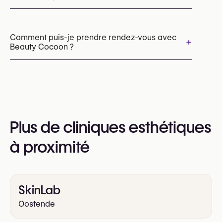
HIFU
Épilation laser
Peelings chimiques
Cryolipolyse (CoolSculpting)
Comment puis-je prendre rendez-vous avec
+
Beauty Cocoon ?
Les rendez-vous peuvent être pris par
téléphone au
+32 479 85 94 63
Vous pouvez également consulter leur site web
Plus de cliniques esthétiques
pour plus d’informations
https://beauty-cocoon.be/
à proximité
SkinLab
Oostende