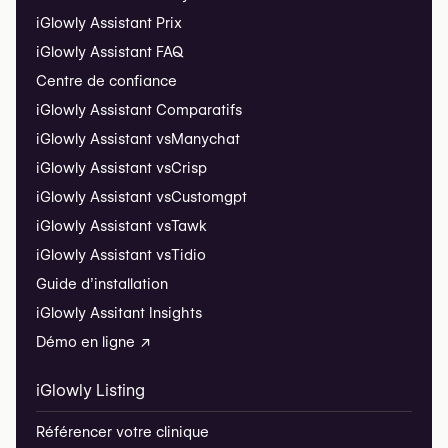
iGlowly Assistant Prix
iGlowly Assistant FAQ
Centre de confiance
iGlowly Assistant Comparatifs
iGlowly Assistant vs
Manychat
iGlowly Assistant vs
Crisp
iGlowly Assistant vs
Customgpt
iGlowly Assistant vs
Tawk
iGlowly Assistant vs
Tidio
Guide d’installation
iGlowly Assitant Insights
Démo en ligne ↗
iGlowly Listing
Référencer votre clinique