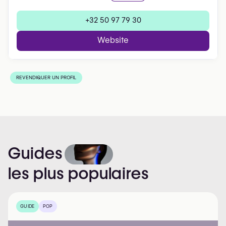
+32 50 97 79 30
Website
REVENDIQUER UN PROFIL
Guides
les
plus
populaires
GUIDE
POP