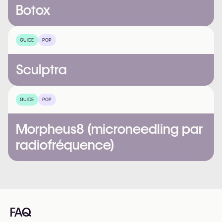
Botox
GUIDE
POP
Sculptra
GUIDE
POP
Morpheus8 (microneedling par
radiofréquence)
FAQ