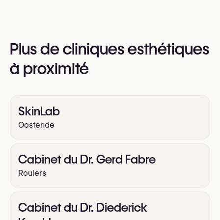
téléphone au
+32 50 97 79 30
Vous pouvez également consulter leur site web
Plus de cliniques esthétiques
pour plus d’informations
https://www.intiemechirurgie.be/
à proximité
SkinLab
Oostende
Cabinet du Dr. Gerd Fabre
Roulers
Cabinet du Dr. Diederick