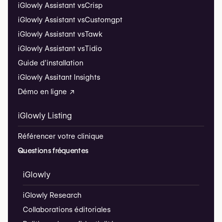
iGlowly Assistant vs
Crisp
iGlowly Assistant vs
Customgpt
iGlowly Assistant vs
Tawk
iGlowly Assistant vs
Tidio
Guide d’installation
iGlowly Assitant Insights
Démo en ligne ↗
iGlowly Listing
Référencer votre clinique
Questions fréquentes
iGlowly
iGlowly Research
Collaborations éditoriales