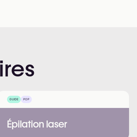
ires
GUIDE
POP
Épilation laser