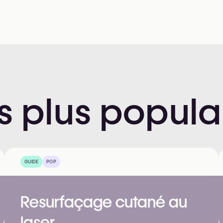
s
plus
popula
GUIDE
POP
Resurfaçage cutané au
laser