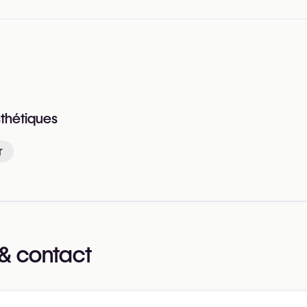
sthétiques
r
& contact