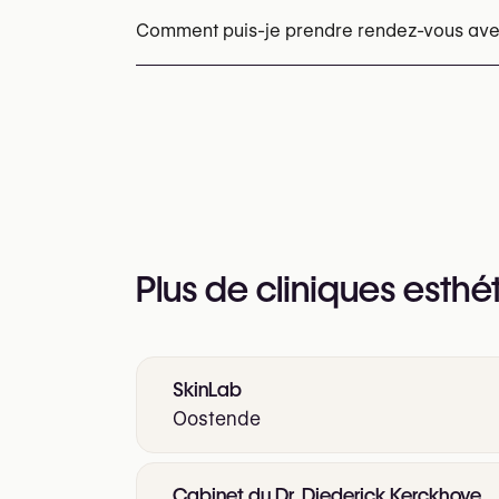
Comment puis-je prendre rendez-vous ave
Les rendez-vous peuvent être pris par tél
Vous pouvez également consulter leur site
https://luminealuca.be/
Plus de cliniques esthé
SkinLab
Oostende
Cabinet du Dr. Diederick Kerckhove