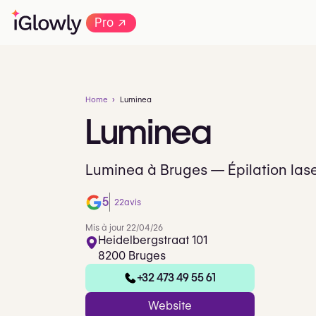
→
Pro
Home
Luminea
Luminea
Luminea à Bruges — Épilation las
5
22
avis
Mis à jour 22/04/26
Heidelbergstraat 101
8200 Bruges
+32 473 49 55 61
Website