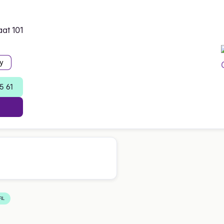
a
at 101
y
5 61
IL