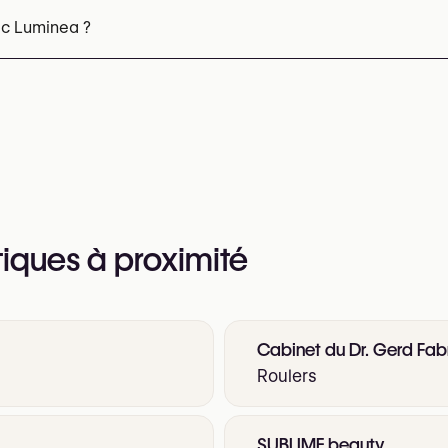
c Luminea ?
éphone au
+32 473 49 55 61
 web pour plus d’informations
tiques à proximité
Cabinet du Dr. Gerd Fab
Roulers
SUBLIME beauty