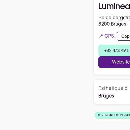
Lumine
Heidelbergstra
8200 Bruges
📍 GPS:
Cop
+32 473 49 5
Website
Esthétique à
Bruges
REVENDIQUER UN PROF