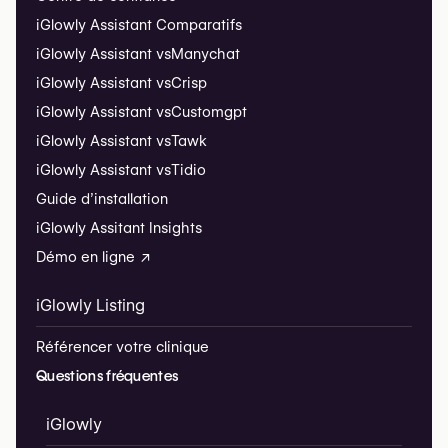
iGlowly Assistant Comparatifs
iGlowly Assistant vs
Manychat
iGlowly Assistant vs
Crisp
iGlowly Assistant vs
Customgpt
iGlowly Assistant vs
Tawk
iGlowly Assistant vs
Tidio
Guide d’installation
iGlowly Assitant Insights
Démo en ligne ↗
iGlowly Listing
Référencer votre clinique
Questions fréquentes
iGlowly