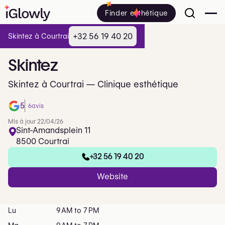
Finder esthétique
+32 56 19 40 20
Skintez à Courtrai
Skintez
Skintez à Courtrai — Clinique esthétique
5
6
avis
Mis à jour 22/04/26
Sint-Amandsplein 11
8500 Courtrai
+32 56 19 40 20
Website
Lu
9 AM to 7 PM