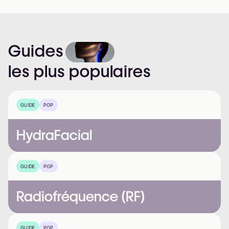
Guides
les
plus
populaires
GUIDE
POP
HydraFacial
GUIDE
POP
Radiofréquence (RF)
GUIDE
POP