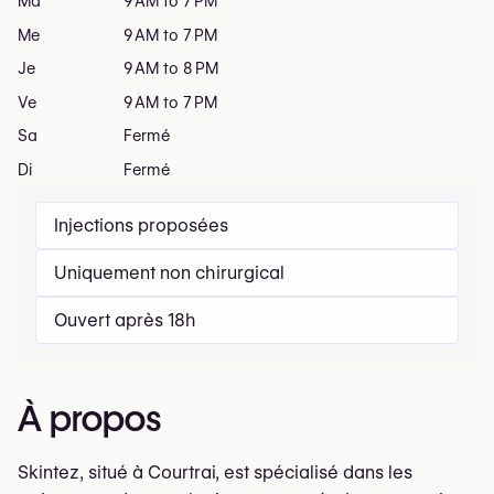
Ma
9 AM to 7 PM
Me
9 AM to 7 PM
Je
9 AM to 8 PM
Ve
9 AM to 7 PM
Sa
Fermé
Di
Fermé
Injections proposées
Uniquement non chirurgical
Ouvert après 18h
À propos
Skintez, situé à Courtrai, est spécialisé dans les