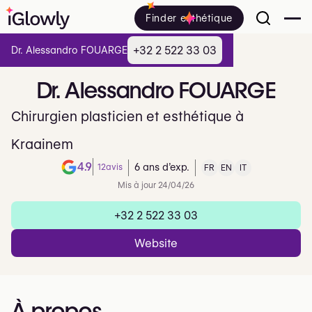
Finder esthétique
+32 2 522 33 03
Dr. Alessandro FOUARGE
Dr.
Alessandro
FOUARGE
Chirurgien plasticien et esthétique à
Kraainem
4.9
12
avis
6 ans d’exp.
FR
EN
IT
Note de 4.9 sur 5 sur Google
Mis à jour 24/04/26
+32 2 522 33 03
Website
À propos