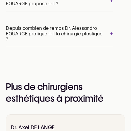
+
FOUARGE propose-t-il ?
Depuis combien de temps Dr. Alessandro
+
FOUARGE pratique-t-il la chirurgie plastique
Augmentation mammaire par par implants
?
Liposuccion
Abdominoplastie (Tummy Tuck)
Blépharoplastie supérieure
Blépharoplastie inférieure
Plus de chirurgiens
esthétiques à proximité
Dr. Axel DE LANGE