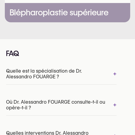
Blépharoplastie supérieure
FAQ
Quelle est la spécialisation de Dr.
+
Alessandro FOUARGE ?
Où Dr. Alessandro FOUARGE consulte-t-il ou
+
opère-t-il ?
INAMI/RIZIV:
177255-61-210
Quelles interventions Dr. Alessandro