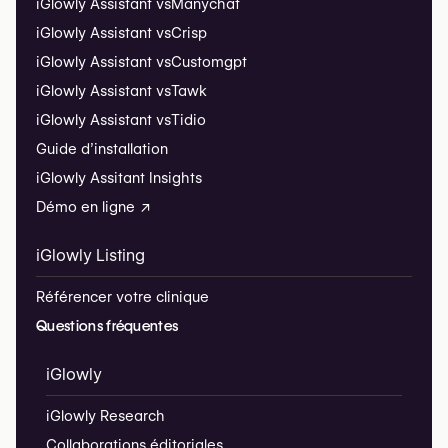
iGlowly Assistant vs
Manychat
iGlowly Assistant vs
Crisp
iGlowly Assistant vs
Customgpt
iGlowly Assistant vs
Tawk
iGlowly Assistant vs
Tidio
Guide d’installation
iGlowly Assitant Insights
Démo en ligne ↗
iGlowly Listing
Référencer votre clinique
Questions fréquentes
iGlowly
iGlowly Research
Collaborations éditoriales