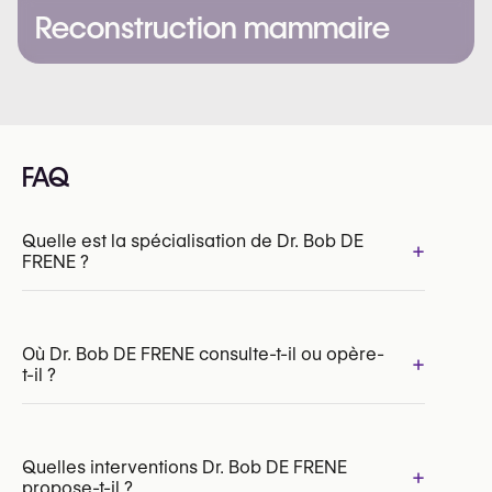
Reconstruction mammaire
FAQ
Quelle est la spécialisation de Dr. Bob DE
+
FRENE ?
Où Dr. Bob DE FRENE consulte-t-il ou opère-
+
t-il ?
INAMI/RIZIV:
109680-27-210
Quelles interventions Dr. Bob DE FRENE
+
propose-t-il ?