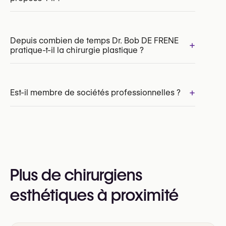
Depuis combien de temps Dr. Bob DE FRENE
+
pratique-t-il la chirurgie plastique ?
Lifting du visage (Facelift)
Lifting du cou
Chirurgie du menton (génioplastie)
Rhinoplastie (opération du nez)
+
Est-il membre de sociétés professionnelles ?
Liposuccion
Oui :
Royal Belgian Society for Plastic Surgery
(RBSPS)
VBS-GBS (Verbond der Belgische Specialisten /
Plus de chirurgiens
Groupement Belge des Spécialistes)
esthétiques à proximité