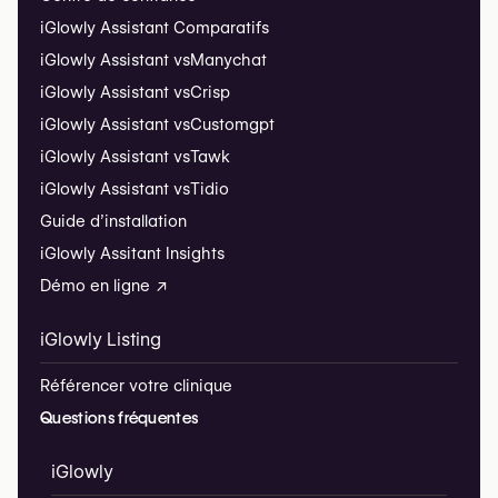
iGlowly Assistant Comparatifs
iGlowly Assistant vs
Manychat
iGlowly Assistant vs
Crisp
iGlowly Assistant vs
Customgpt
iGlowly Assistant vs
Tawk
iGlowly Assistant vs
Tidio
Guide d’installation
iGlowly Assitant Insights
Démo en ligne ↗
iGlowly Listing
Référencer votre clinique
Questions fréquentes
iGlowly