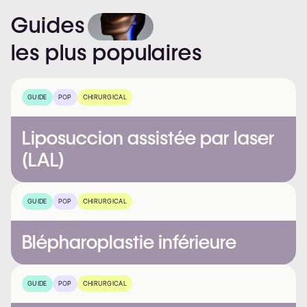
Guides
les
plus
populaires
GUIDE
POP
CHIRURGICAL
Liposuccion assistée par laser
(LAL)
GUIDE
POP
CHIRURGICAL
Blépharoplastie inférieure
GUIDE
POP
CHIRURGICAL