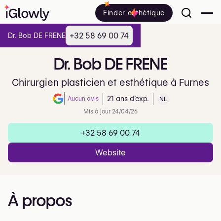
Finder esthétique
+32 58 69 00 74
Dr. Bob DE FRENE
Dr.
Bob
DE
FRENE
Chirurgien plasticien et esthétique à Furnes
Aucun avis
21 ans d’exp.
NL
Note de 0 sur 5 sur Google
Mis à jour 24/04/26
+32 58 69 00 74
Website
À propos