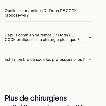
Quelles interventions Dr. Daan DE COCK
+
propose-t-il ?
Depuis combien de temps Dr. Daan DE
+
COCK pratique-t-il la chirurgie plastique ?
Blépharoplastie supérieure
Blépharoplastie inférieure
Lifting du visage (Facelift)
Lifting du cou
+
Est-il membre de sociétés professionnelles ?
Otoplastie (chirurgie des oreilles décollées)
Oui :
Royal Belgian Society for Plastic Surgery
(RBSPS)
VBS-GBS (Verbond der Belgische Specialisten /
Plus de chirurgiens
Groupement Belge des Spécialistes)