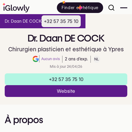
Finder esthétique
+32 57 35 75 10
Dr. Daan DE COCK
Dr.
Daan
DE
COCK
Chirurgien plasticien et esthétique à Ypres
Aucun avis
2 ans d’exp.
NL
Note de 0 sur 5 sur Google
Mis à jour 24/04/26
+32 57 35 75 10
Website
À propos