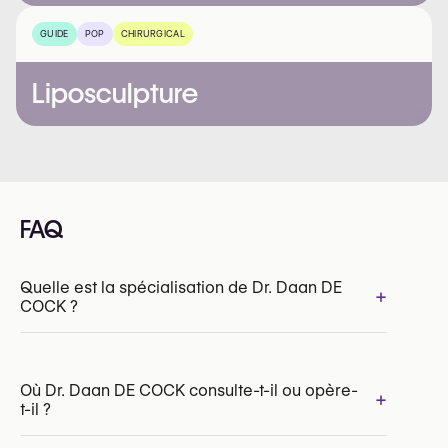
GUIDE
POP
CHIRURGICAL
Liposculpture
FAQ
Quelle est la spécialisation de Dr. Daan DE
+
COCK ?
Où Dr. Daan DE COCK consulte-t-il ou opère-
+
t-il ?
INAMI/RIZIV:
137876-58-210