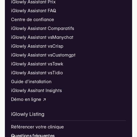
iGlowly Assistant Prix
iGlowly Assistant FAQ
Centre de confiance
iGlowly Assistant Comparatifs
iGlowly Assistant vs
Manychat
iGlowly Assistant vs
Crisp
iGlowly Assistant vs
Customgpt
iGlowly Assistant vs
Tawk
iGlowly Assistant vs
Tidio
Guide d’installation
iGlowly Assitant Insights
Démo en ligne ↗
iGlowly Listing
Référencer votre clinique
Questions fréquentes