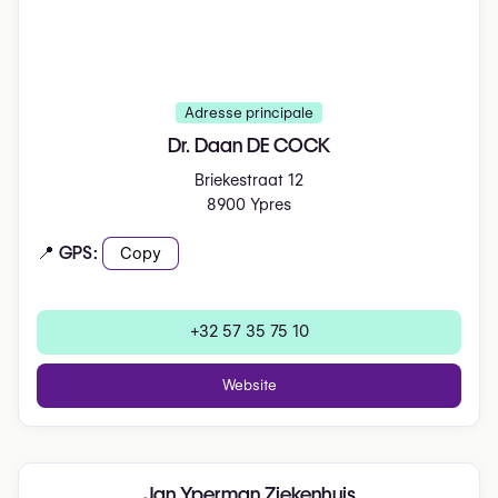
Adresse principale
Dr. Daan DE COCK
Briekestraat 12
8900 Ypres
📍 GPS:
Copy
+32 57 35 75 10
Website
Jan Yperman Ziekenhuis