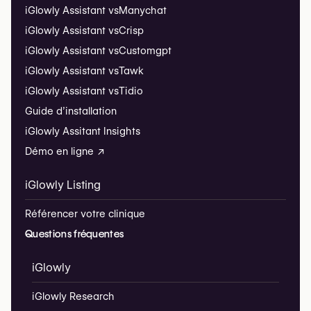
iGlowly Assistant vs
Manychat
iGlowly Assistant vs
Crisp
iGlowly Assistant vs
Customgpt
iGlowly Assistant vs
Tawk
iGlowly Assistant vs
Tidio
Guide d’installation
iGlowly Assitant Insights
Démo en ligne ↗
iGlowly Listing
Référencer votre clinique
Questions fréquentes
iGlowly
iGlowly Research