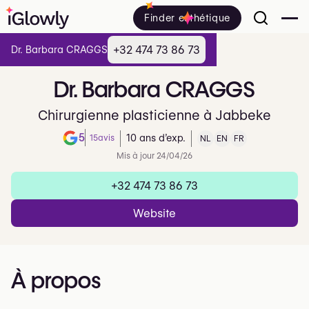
Finder esthétique
+32 474 73 86 73
Dr. Barbara CRAGGS
Dr.
Barbara
CRAGGS
Chirurgienne plasticienne à Jabbeke
5
15
avis
10 ans d’exp.
NL
EN
FR
Note de 5 sur 5 sur Google
Mis à jour 24/04/26
+32 474 73 86 73
Website
À propos