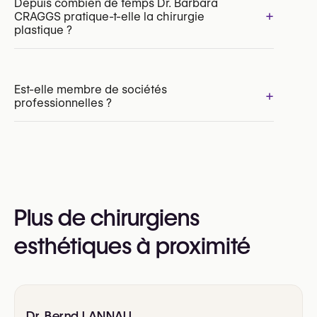
Depuis combien de temps Dr. Barbara
+
CRAGGS pratique-t-elle la chirurgie
Blépharoplastie supérieure
plastique ?
Blépharoplastie inférieure
Réduction mammaire
Augmentation mammaire par par implants
Lifting mammaire (mastopexie)
Est-elle membre de sociétés
+
professionnelles ?
Oui :
Royal Belgian Society for Plastic Surgery
(RBSPS)
International Society of Aesthetic Plastic
Plus de chirurgiens
Surgery (ISAPS)
VBS-GBS (Verbond der Belgische Specialisten /
esthétiques à proximité
Groupement Belge des Spécialistes)
Dr. Bernd LANNAU