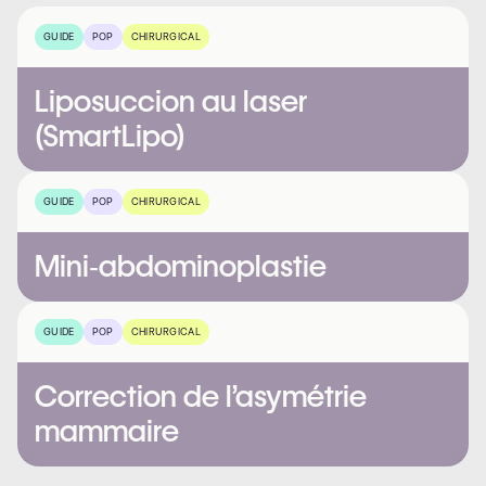
GUIDE
POP
CHIRURGICAL
Liposuccion au laser
(SmartLipo)
GUIDE
POP
CHIRURGICAL
Mini‑abdominoplastie
GUIDE
POP
CHIRURGICAL
Correction de l’asymétrie
mammaire