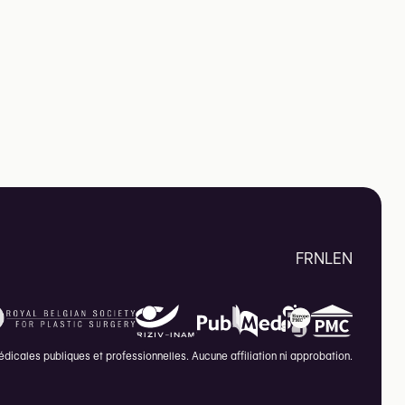
FR
NL
EN
icales publiques et professionnelles. Aucune affiliation ni approbation.