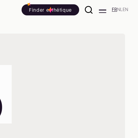
Finder esthétique
FR
NL
EN
)