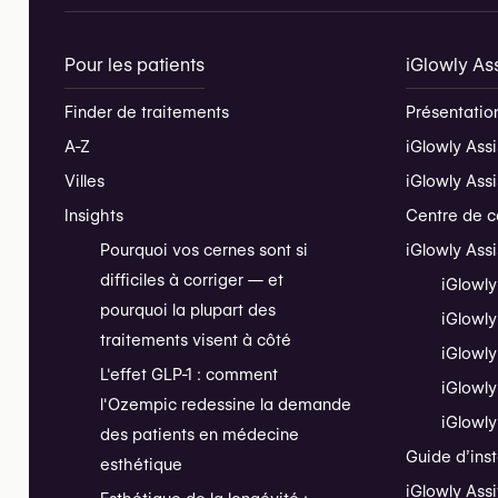
Pour les patients
iGlowly Ass
Finder de traitements
Présentation
A-Z
iGlowly Assi
Villes
iGlowly Ass
Insights
Centre de c
Pourquoi vos cernes sont si
iGlowly Ass
difficiles à corriger — et
iGlowly
pourquoi la plupart des
iGlowly
traitements visent à côté
iGlowly
L'effet GLP-1 : comment
iGlowly
l'Ozempic redessine la demande
iGlowly
des patients en médecine
Guide d’inst
esthétique
iGlowly Assi