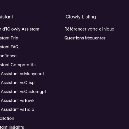
istant
iGlowly Listing
 d’iGlowly Assistant
Référencer votre clinique
stant Prix
Questions fréquentes
istant FAQ
onfiance
istant Comparatifs
 Assistant vs
Manychat
 Assistant vs
Crisp
 Assistant vs
Customgpt
 Assistant vs
Tawk
 Assistant vs
Tidio
allation
tant Insights