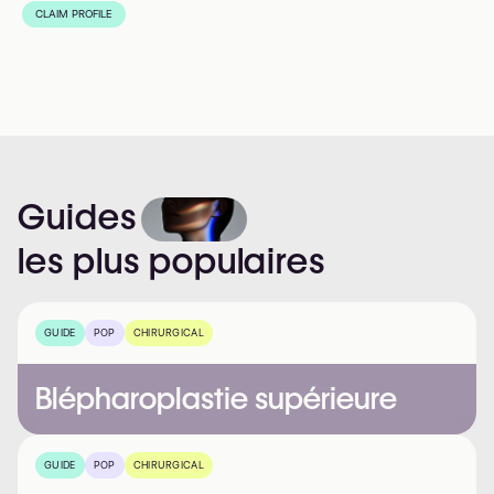
CLAIM PROFILE
Guides
les
plus
populaires
GUIDE
POP
CHIRURGICAL
Blépharoplastie supérieure
GUIDE
POP
CHIRURGICAL