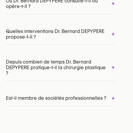
Où Dr. Bernard DEPYPERE consulte-t-il ou
+
opère-t-il ?
INAMI/RIZIV:
148710-88-210
Quelles interventions Dr. Bernard DEPYPERE
+
propose-t-il ?
Depuis combien de temps Dr. Bernard
+
DEPYPERE pratique-t-il la chirurgie plastique
Augmentation mammaire par par implants
?
Chirurgie post-bariatrique
Lifting des cuisses
Lifting des bras
+
Abdominoplastie (Tummy Tuck)
Est-il membre de sociétés professionnelles ?
Oui :
Royal Belgian Society for Plastic Surgery
(RBSPS)