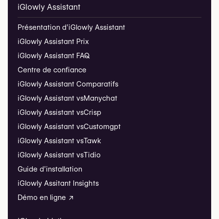
iGlowly Assistant
Présentation d’iGlowly Assistant
iGlowly Assistant Prix
iGlowly Assistant FAQ
Centre de confiance
iGlowly Assistant Comparatifs
iGlowly Assistant vs
Manychat
iGlowly Assistant vs
Crisp
iGlowly Assistant vs
Customgpt
iGlowly Assistant vs
Tawk
iGlowly Assistant vs
Tidio
Guide d’installation
iGlowly Assitant Insights
Démo en ligne ↗