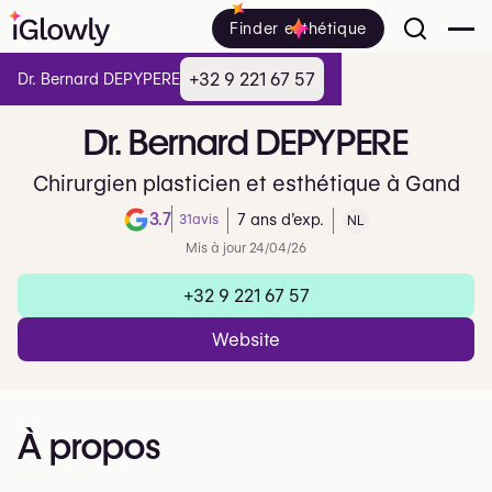
Finder esthétique
+32 9 221 67 57
Dr. Bernard DEPYPERE
Dr.
Bernard
DEPYPERE
Chirurgien plasticien et esthétique à Gand
3.7
31
avis
7 ans d’exp.
NL
Note de 3.7 sur 5 sur Google
Mis à jour 24/04/26
+32 9 221 67 57
Website
À propos