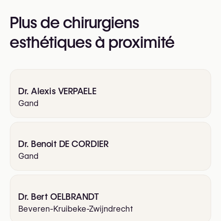
VBS-GBS (Verbond der Belgische Specialisten /
Plus de chirurgiens
Groupement Belge des Spécialistes)
esthétiques à proximité
Dr. Alexis VERPAELE
Gand
Dr. Benoit DE CORDIER
Gand
Dr. Bert OELBRANDT
Beveren-Kruibeke-Zwijndrecht