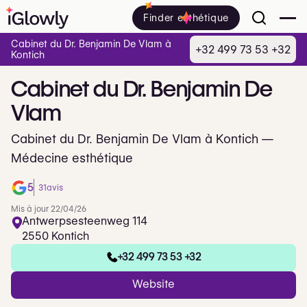
Finder esthétique
Cabinet du Dr. Benjamin De Vlam à
+32 499 73 53 +32
Kontich
Cabinet
du
Dr.
Benjamin
De
Vlam
Cabinet du Dr. Benjamin De Vlam à Kontich —
Médecine esthétique
5
31
avis
Mis à jour 22/04/26
Antwerpsesteenweg 114
2550 Kontich
+32 499 73 53 +32
Website