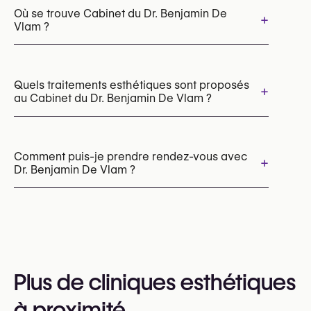
Où se trouve Cabinet du Dr. Benjamin De
+
Vlam ?
Quels traitements esthétiques sont proposés
+
au Cabinet du Dr. Benjamin De Vlam ?
PRP
Microneedling
Sunekos®
Profhilo (skin booster)
Comment puis-je prendre rendez-vous avec
+
Dr. Benjamin De Vlam ?
Radiesse (stimulateur de collagène)
Injections capillaires
Botox
Behandeling hyperhidrose (Botox / anti-transpiratie injecties)
Les rendez-vous peuvent être pris par
Injections d’acide hyaluronique
téléphone au
+32 499 73 53 +32
Vous pouvez également consulter leur site web
Plus de cliniques esthétiques
pour plus d’informations
https://dokterbenjamin.com/
à proximité