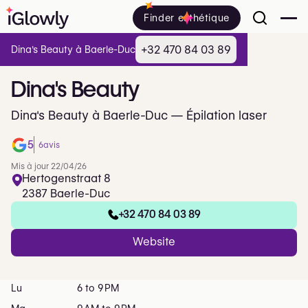
Finder esthétique
+32 470 84 03 89
Dina's Beauty à Baerle-Duc
Dina's
Beauty
Dina's Beauty à Baerle-Duc — Épilation laser
5
6
avis
Mis à jour 22/04/26
Hertogenstraat 8
2387 Baerle-Duc
+32 470 84 03 89
Website
Lu
6 to 9 PM