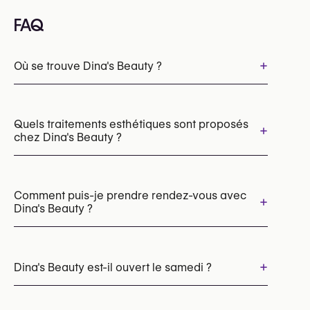
FAQ
+
Où se trouve Dina's Beauty ?
Quels traitements esthétiques sont proposés
+
chez Dina's Beauty ?
Épilation laser
Comment puis-je prendre rendez-vous avec
+
Dina's Beauty ?
Les rendez-vous peuvent être pris par
téléphone au
+
Dina's Beauty est-il ouvert le samedi ?
+32 470 84 03 89
Vous pouvez également consulter leur site web
Oui