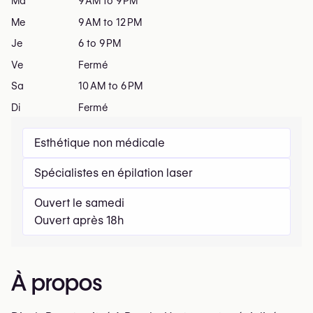
Ma
9 AM to 9 PM
Me
9 AM to 12 PM
Je
6 to 9 PM
Ve
Fermé
Sa
10 AM to 6 PM
Di
Fermé
Esthétique non médicale
Spécialistes en épilation laser
Ouvert le samedi
Ouvert après 18h
À propos