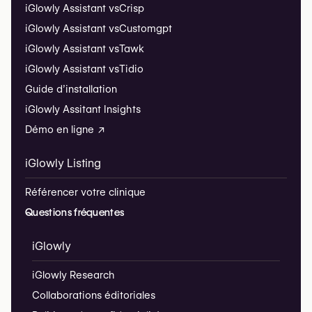
iGlowly Assistant vs
Crisp
iGlowly Assistant vs
Customgpt
iGlowly Assistant vs
Tawk
iGlowly Assistant vs
Tidio
Guide d’installation
iGlowly Assitant Insights
Démo en ligne ↗
iGlowly Listing
Référencer votre clinique
Questions fréquentes
iGlowly
iGlowly Research
Collaborations éditoriales