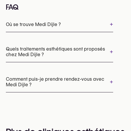
FAQ
+
Où se trouve Medi Dijle ?
Quels traitements esthétiques sont proposés
+
chez Medi Dijle ?
Épilation laser
Laser vasculaire (ExcelV, Lumecca)
Comment puis-je prendre rendez-vous avec
+
Medi Dijle ?
Peelings chimiques
Les rendez-vous peuvent être pris par
téléphone au
+32 15 52 04 06
Vous pouvez également consulter leur site web
pour plus d’informations