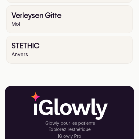
Verleysen Gitte
Mol
STETHIC
Anvers
iGlowly pour les patients
Explorez l'esthétique
iGlowly Pro